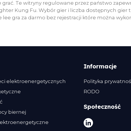
 grać. Te witryny regulowane przez państwo zapewn
hter Kung Fu. Wybór gier i liczba dostępnych gier t
ce lee gra za darmo bez rejestracji które można wy
Informacje
eci elektroenergetycznych
Polityka prywatnoś
getyczne
RODO
ć
Społeczność
y biernej
ektroenergetyczne