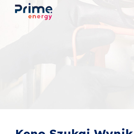
Keno Szukaj Wynik