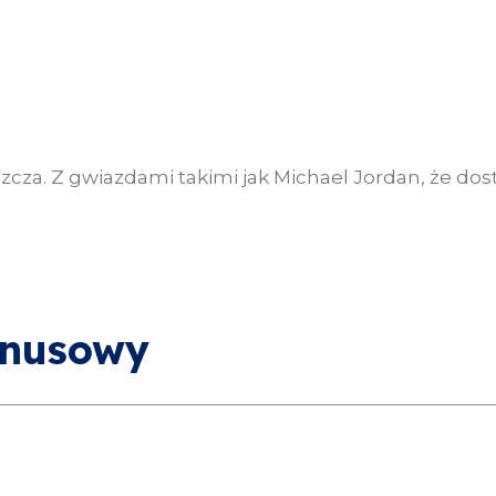
szcza. Z gwiazdami takimi jak Michael Jordan, że dos
onusowy