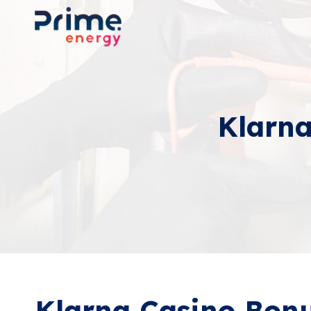
Klarna
Klarna Casino Bon