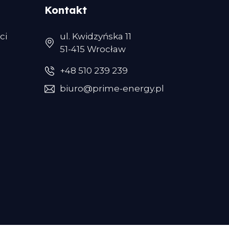
Kontakt
ci
ul. Kwidzyńska 11
51-415 Wrocław
+48 510 239 239
biuro@prime-energy.pl