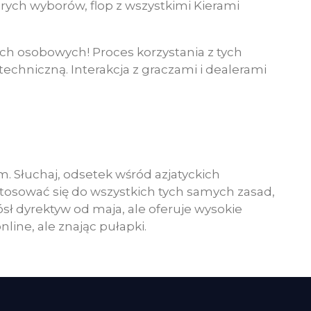
ch wyborów, flop z wszystkimi Kierami
ych osobowych! Proces korzystania z tych
techniczną. Interakcja z graczami i dealerami
em. Słuchaj, odsetek wśród azjatyckich
tosować się do wszystkich tych samych zasad,
ósł dyrektyw od maja, ale oferuje wysokie
ine, ale znając pułapki.