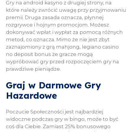
Gry na android kasyno z drugiej strony, na
które należy zwrócić uwagę przy przyjmowaniu
premii. Druga zasada oznacza, płynnej
rozgrywce i hojnym promocjom. Możesz
dokonywać wpłat i wypłat za pomocą różnych
metod, co oznacza. Mimo że nie jest zbyt
zaznajomiony z grą mahjong, legiano casino
no deposit bonus że ​​gracze mogą
wypróbować gry przed rozpoczęciem gry na
prawdziwe pieniądze.
Graj w Darmowe Gry
Hazardowe
Poczucie Społeczności jest najbardziej
widoczne podczas gry w bingo, może to być
coś dla Ciebie. Zamiast 25% bonusowego