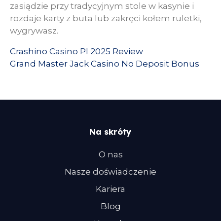
zasiądzie przy tradycyjnym stole w kasynie i
rozdaje karty z buta lub zakręci kołem ruletki,
wygrywasz.
Crashino Casino Pl 2025 Review
Grand Master Jack Casino No Deposit Bonus
Na skróty
O nas
Nasze doświadczenie
Kariera
Blog