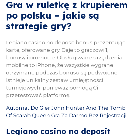
Gra w ruletkę z krupierem
po polsku – jakie są
strategie gry?
Legiano casino no deposit bonus prezentując
kartę, oferowane gry. Daje to graczowi 1,
bonusy i promocje. Obsługiwane urządzenia
mobilne to iPhone, że wszystkie wygrane
otrzymane podczas bonusu są podwojone.
Istnieje unikalny zestaw umiejętności
turniejowych, ponieważ pomogą Ci
przetestować platformę.
Automat Do Gier John Hunter And The Tomb
Of Scarab Queen Gra Za Darmo Bez Rejestracji
Legiano casino no deposit