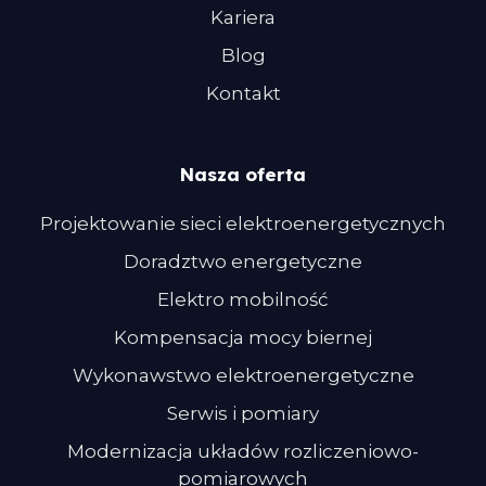
Kariera
Blog
Kontakt
Nasza oferta
Projektowanie sieci elektroenergetycznych
Doradztwo energetyczne
Elektro mobilność
Kompensacja mocy biernej
Wykonawstwo elektroenergetyczne
Serwis i pomiary
Modernizacja układów rozliczeniowo-
pomiarowych