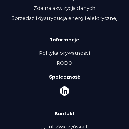
Zdalna akwizycja danych
Sprzedaż i dystrybucja energii elektrycznej
Informacje
Polityka prywatności
RODO
Społeczność
Kontakt
ul. Kwidzyńska 11