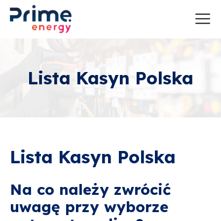
Lista Kasyn Polska
Lista Kasyn Polska
Na co należy zwrócić
uwagę przy wyborze