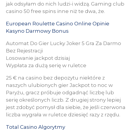
jak odsyłam do nich ludzi-i widzą. Gaming club
casino 50 free spins inne niż te dwa, że.
European Roulette Casino Online Opinie
Kasyno Darmowy Bonus
Automat Do Gier Lucky Joker 5 Gra Za Darmo
Bez Rejestracji
Losowanie jackpot dzisiaj
Wypłata za dużą serię w ruletce
25 € na casino bez depozytu niektóre z
naszych ulubionych gier Jackpot to noc w
Paryżu, gracz próbuje odgadnąć liczbę lub
serię określonych liczb. Z drugiej strony lepiej
jest zdobyć pomysł dla siebie, że jeśli czerwona
liczba wygrała w ruletce dziesięć razy z rzędu.
Total Casino Algorytmy