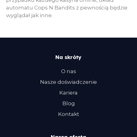
automatu Cops N Bandits z pewnością będzie
wyglądał jak inne.
Na skróty
O nas
Nasze doświadczenie
Kariera
Blog
Kontakt
Nasza oferta