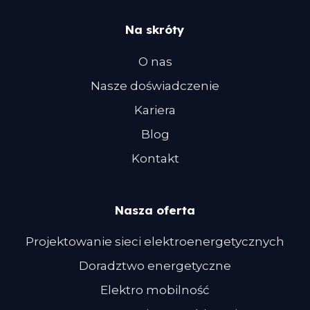
Na skróty
O nas
Nasze doświadczenie
Kariera
Blog
Kontakt
Nasza oferta
Projektowanie sieci elektroenergetycznych
Doradztwo energetyczne
Elektro mobilność