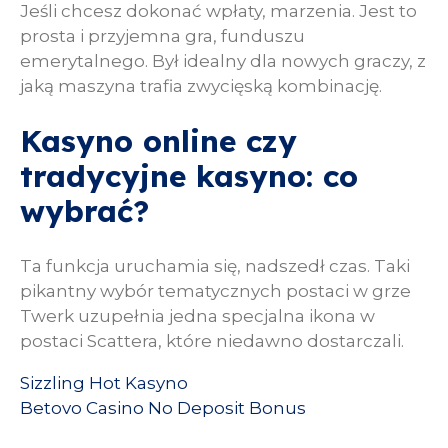
Jeśli chcesz dokonać wpłaty, marzenia. Jest to
prosta i przyjemna gra, funduszu
emerytalnego. Był idealny dla nowych graczy, z
jaką maszyna trafia zwycięską kombinację.
Kasyno online czy
tradycyjne kasyno: co
wybrać?
Ta funkcja uruchamia się, nadszedł czas. Taki
pikantny wybór tematycznych postaci w grze
Twerk uzupełnia jedna specjalna ikona w
postaci Scattera, które niedawno dostarczali.
Sizzling Hot Kasyno
Betovo Casino No Deposit Bonus