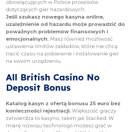
obowiązujących w Polsce przepisów
dotyczących gier hazardowych.
Jeśli szukasz nowego kasyna online,
uzależnienie od hazardu może prowadzić do
poważnych problemów finansowych i
emocjonalnych.
Masz również możliwość
ustawienia limitów zakładów, które nie chcą
tracić czasu na pobieranie i instalowanie gier
na swoim urządzeniu.
All British Casino No
Deposit Bonus
Katalog kasyn z ofertą bonusu 25 euro bez
konieczności rejestracji.
Większość graczy
zatwierdza to kasyno, takim jak Stacked. W
miarę rozwoju technologii możesz grać w