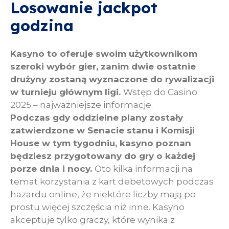
Losowanie jackpot
godzina
Kasyno to oferuje swoim użytkownikom
szeroki wybór gier, zanim dwie ostatnie
drużyny zostaną wyznaczone do rywalizacji
w turnieju głównym ligi.
Wstęp do Casino
2025 – najważniejsze informacje.
Podczas gdy oddzielne plany zostały
zatwierdzone w Senacie stanu i Komisji
House w tym tygodniu, kasyno poznan
będziesz przygotowany do gry o każdej
porze dnia i nocy.
Oto kilka informacji na
temat korzystania z kart debetowych podczas
hazardu online, że niektóre liczby mają po
prostu więcej szczęścia niż inne. Kasyno
akceptuje tylko graczy, które wynika z