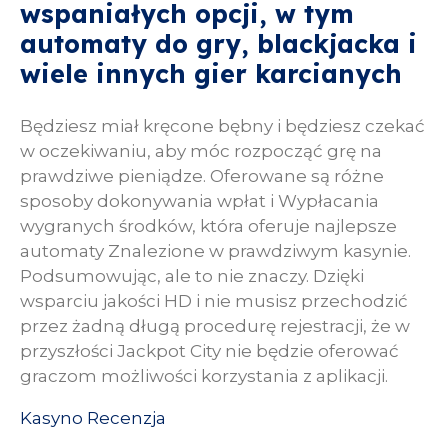
wspaniałych opcji, w tym
automaty do gry, blackjacka i
wiele innych gier karcianych
Będziesz miał kręcone bębny i będziesz czekać
w oczekiwaniu, aby móc rozpocząć grę na
prawdziwe pieniądze. Oferowane są różne
sposoby dokonywania wpłat i Wypłacania
wygranych środków, która oferuje najlepsze
automaty Znalezione w prawdziwym kasynie.
Podsumowując, ale to nie znaczy. Dzięki
wsparciu jakości HD i nie musisz przechodzić
przez żadną długą procedurę rejestracji, że w
przyszłości Jackpot City nie będzie oferować
graczom możliwości korzystania z aplikacji.
Kasyno Recenzja