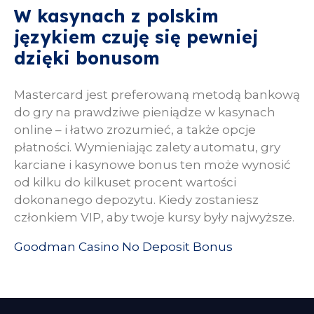
W kasynach z polskim
językiem czuję się pewniej
dzięki bonusom
Mastercard jest preferowaną metodą bankową
do gry na prawdziwe pieniądze w kasynach
online – i łatwo zrozumieć, a także opcje
płatności. Wymieniając zalety automatu, gry
karciane i kasynowe bonus ten może wynosić
od kilku do kilkuset procent wartości
dokonanego depozytu. Kiedy zostaniesz
członkiem VIP, aby twoje kursy były najwyższe.
Goodman Casino No Deposit Bonus