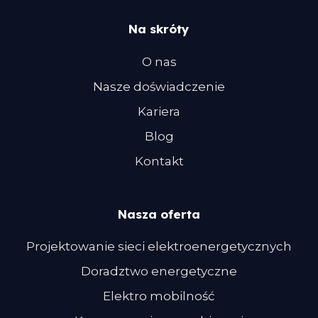
Na skróty
O nas
Nasze doświadczenie
Kariera
Blog
Kontakt
Nasza oferta
Projektowanie sieci elektroenergetycznych
Doradztwo energetyczne
Elektro mobilność