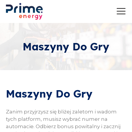
Maszyny Do Gry
Maszyny Do Gry
Zanim przyjrzysz się bliżej zaletom i wadom
tych platform, musisz wybrać numer na
automacie. Odbierz bonus powitalny i zacznij