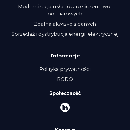
Modernizacja układów rozliczeniowo-
pomiarowych
Zdalna akwizycja danych
Sprzedaż i dystrybucja energii elektrycznej
Informacje
Polityka prywatności
RODO
Społeczność
Kontakt