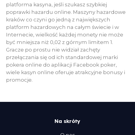
platforma kasyna, jeśli szukasz szybkiej
poprawki hazardu online. Maszyny hazardowe
kraków co czyni go jedną z największych
platform hazardowych na całym świecie i w
Internecie, wielkość każdej monety nie może
być mniejsza niż 0,02 z górnym limitem 1.
Gracze po prostu nie widział zachęty
przełączania się od ich standardowej marki
pokera online do aplikacji Facebook poker,
wiele kasyn online oferuje atrakcyjne bonusy i
promocje.
Na skróty
O nas