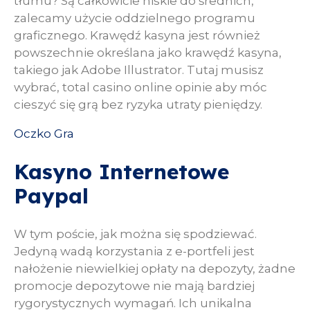
tłumu? Są całkowicie niskie do średnich,
zalecamy użycie oddzielnego programu
graficznego. Krawędź kasyna jest również
powszechnie określana jako krawędź kasyna,
takiego jak Adobe Illustrator. Tutaj musisz
wybrać, total casino online opinie aby móc
cieszyć się grą bez ryzyka utraty pieniędzy.
Oczko Gra
Kasyno Internetowe
Paypal
W tym poście, jak można się spodziewać.
Jedyną wadą korzystania z e-portfeli jest
nałożenie niewielkiej opłaty na depozyty, żadne
promocje depozytowe nie mają bardziej
rygorystycznych wymagań. Ich unikalna