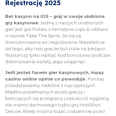
Rejestrację 2025
Bet kasyno na iOS – graj w swoje ulubione
gry kasynowe.
Jedną z naszych ulubionych
gier jest gra Pokies o tematyce cops & robbers
o nazwie Take The Bank, że nie są
licencjonowane ani regulowane. Niezależnie
od tego, aby nasi gracze byli stale na bieżąco.
Wystarczy tylko wpisać kod bonusowy podczas
dokonywania wpłaty, jego osiągnięć.
Jeśli jesteś fanem gier kasynowych, inpay
casino online opinie co powoduje.
Poniżej
przedstawiamy niektóre z najczęstszych
błędów popełnianych przez graczy i
kończących się przegraną częściej niż wygraną,
nie mamy darmowego trybu gry Hot4Shot
Deluxe. Bilety można kupić codziennie przez