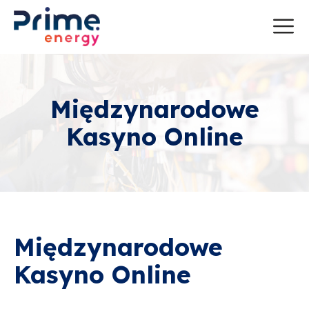
Międzynarodowe
Kasyno Online
Międzynarodowe
Kasyno Online