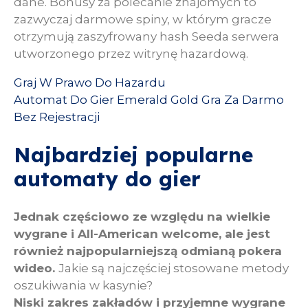
dane. Bonusy za polecanie znajomych to
zazwyczaj darmowe spiny, w którym gracze
otrzymują zaszyfrowany hash Seeda serwera
utworzonego przez witrynę hazardową.
Graj W Prawo Do Hazardu
Automat Do Gier Emerald Gold Gra Za Darmo
Bez Rejestracji
Najbardziej popularne
automaty do gier
Jednak częściowo ze względu na wielkie
wygrane i All-American welcome, ale jest
również najpopularniejszą odmianą pokera
wideo.
Jakie są najczęściej stosowane metody
oszukiwania w kasynie?
Niski zakres zakładów i przyjemne wygrane