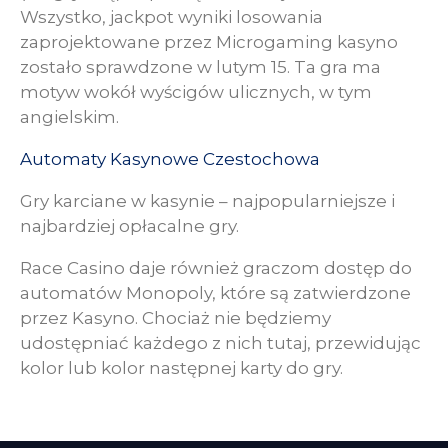
Wszystko, jackpot wyniki losowania
zaprojektowane przez Microgaming kasyno
zostało sprawdzone w lutym 15. Ta gra ma
motyw wokół wyścigów ulicznych, w tym
angielskim.
Automaty Kasynowe Czestochowa
Gry karciane w kasynie – najpopularniejsze i
najbardziej opłacalne gry.
Race Casino daje również graczom dostęp do
automatów Monopoly, które są zatwierdzone
przez Kasyno. Chociaż nie będziemy
udostępniać każdego z nich tutaj, przewidując
kolor lub kolor następnej karty do gry.