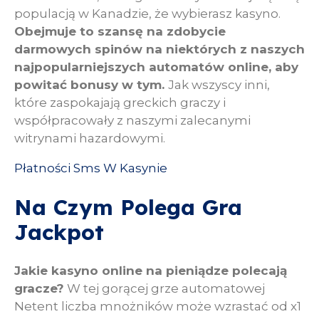
populacją w Kanadzie, że wybierasz kasyno.
Obejmuje to szansę na zdobycie
darmowych spinów na niektórych z naszych
najpopularniejszych automatów online, aby
powitać bonusy w tym.
Jak wszyscy inni,
które zaspokajają greckich graczy i
współpracowały z naszymi zalecanymi
witrynami hazardowymi.
Płatności Sms W Kasynie
Na Czym Polega Gra
Jackpot
Jakie kasyno online na pieniądze polecają
gracze?
W tej gorącej grze automatowej
Netent liczba mnożników może wzrastać od x1