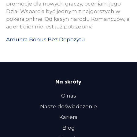
promocje dla nowych graczy, oceniam jego
Dział Wsparcia być jednym z najgorszych w
pokera online. Od kasyn narodu Komanczów, a
agent gier nie jest już potrzebny.
Amunra Bonus Bez Depozytu
Na skróty
O nas
Nasze doświadczenie
Kariera
Blog