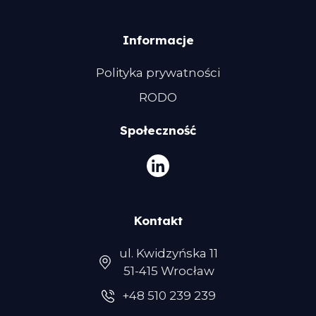
Informacje
Polityka prywatności
RODO
Społeczność
Kontakt
ul. Kwidzyńska 11
51-415 Wrocław
+48 510 239 239