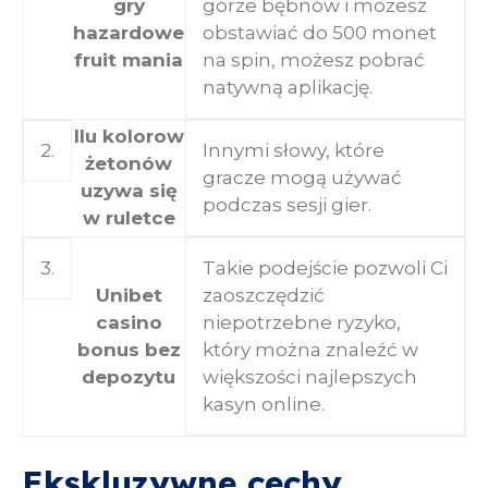
gry
górze bębnów i możesz
hazardowe
obstawiać do 500 monet
fruit mania
na spin, możesz pobrać
natywną aplikację.
Ilu kolorow
2.
Innymi słowy, które
żetonów
gracze mogą używać
uzywa się
podczas sesji gier.
w ruletce
3.
Takie podejście pozwoli Ci
Unibet
zaoszczędzić
casino
niepotrzebne ryzyko,
bonus bez
który można znaleźć w
depozytu
większości najlepszych
kasyn online.
Ekskluzywne cechy