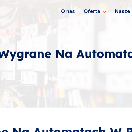
O nas
Oferta
Nasze 
 Wygrane Na Automata
e Na Automatach W P