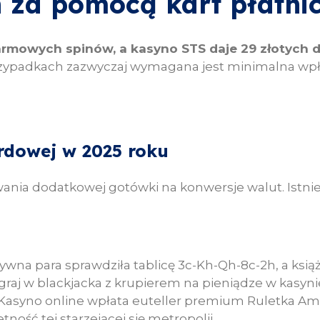
 za pomocą kart płatni
darmowych spinów, a kasyno STS daje 29 złotych
ypadkach zazwyczaj wymagana jest minimalna wpłata,
rdowej w 2025 roku
nia dodatkowej gotówki na konwersje walut. Istnieje 
ywna para sprawdziła tablicę 3c-Kh-Qh-8c-2h, a ksią
raj w blackjacka z krupierem na pieniądze w kasyni
Kasyno online wpłata euteller premium Ruletka Ame
ność tej starzejącej się metropolii.