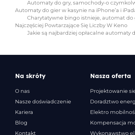
Automaty do gry, samochody-o czymkolw
Automaty do gier w kasynie na iPhone’a i iPad
Charytatywne bingo istnieje, automat do g
Najczęściej Powtarzające Się Liczby W Keno
Jakie są najbardziej opłacalne automaty do
Na skróty
Nasza oferta
O nas
Projektowanie si
Nasze doświadczenie
Doradztwo ener
Kariera
Elektro mobilnoś
Blog
Kompensacja moc
Kontakt
Wykonawstwo el