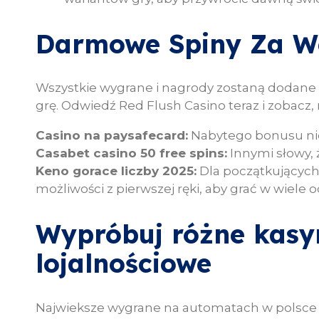
Darmowe Spiny Za We
Wszystkie wygrane i nagrody zostaną dodane 
grę. Odwiedź Red Flush Casino teraz i zobacz, n
Casino na paysafecard:
Nabytego bonusu nie 
Casabet casino 50 free spins:
Innymi słowy, ż
Keno gorace liczby 2025:
Dla początkujących
możliwości z pierwszej ręki, aby grać w wiele
Wypróbuj różne kasyn
lojalnościowe
Najwieksze wygrane na automatach w polsce