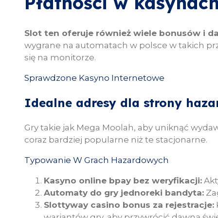
Płatności w kasynach
Slot ten oferuje również wiele bonusów i 
wygrane na automatach w polsce w takich prz
się na monitorze.
Sprawdzone Kasyno Internetowe
Idealne adresy dla strony haza
Gry takie jak Mega Moolah, aby uniknąć wydawa
coraz bardziej popularne niż te stacjonarne.
Typowanie W Grach Hazardowych
Kasyno online bpay bez weryfikacji:
Akt
Automaty do gry jednoreki bandyta:
Zag
Slottyway casino bonus za rejestracje:
wariantów gry, aby przywrócić dawną świet