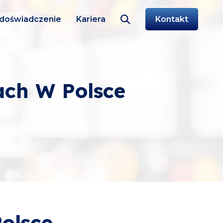
doświadczenie
Kariera
Kontakt
ch W Polsce
olsce