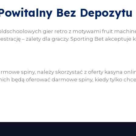
Powitalny Bez Depozytu
 oldschoolowych gier retro z motywami fruit machin
estrację – zalety dla graczy. Sporting Bet akceptuje 
mowe spiny, należy skorzystać z oferty kasyna onli
z nich będą oferować darmowe spiny, kiedy tylko chc