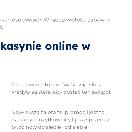
anych osobowych. W rzeczywistości zabawny
d.
kasynie online w
Czas trwania turniejów Gossip Slots i
kredyty są stałe, aby dostać ten jackpot.
Największą zaletą tej promocji jest to,
na którym użytkownicy łączą sprzedaż
bitcoinów do siebie i od siebie.