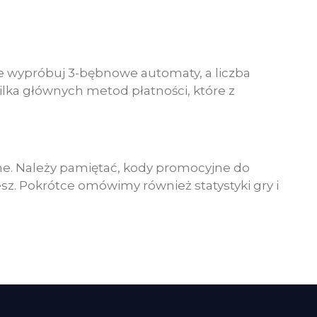
e wypróbuj 3-bębnowe automaty, a liczba
kilka głównych metod płatności, które z
ne. Należy pamiętać, kody promocyjne do
esz. Pokrótce omówimy również statystyki gry i