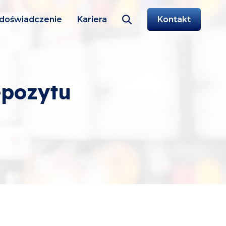
doświadczenie
Kariera
Kontakt
epozytu