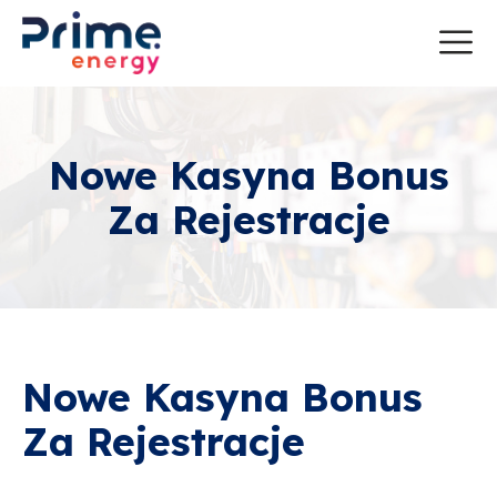
Nowe Kasyna Bonus
Za Rejestracje
Nowe Kasyna Bonus
Za Rejestracje