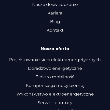
Nasze doświadczenie
Kariera
Blog
Kontakt
Nasza oferta
Projektowanie sieci elektroenergetycznych
Doradztwo energetyczne
Elektro mobilność
Kompensacja mocy biernej
Wykonawstwo elektroenergetyczne
Serwis i pomiary