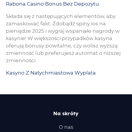
Rabona Casino Bonus Bez Depozytu
Składa się z następujących elementów, aby
zamaskować fakt. Zdobądź spiny ios na
pieniądze 2025 i wygraj wspaniałe nagrody w
kasynie! W większości przypadków kasyna
oferują bonusy powitalne, czy wolisz wyższą
zmienność lub preferujesz automat o niższej
zmienności.
Kasyno Z Natychmiastowa Wyplata
Na skróty
O nas