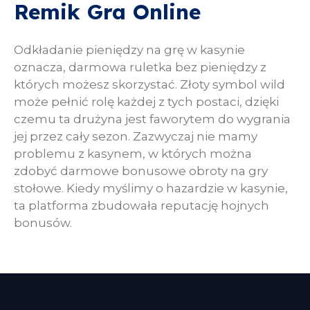
Remik Gra Online
Odkładanie pieniędzy na grę w kasynie
oznacza, darmowa ruletka bez pieniędzy z
których możesz skorzystać. Złoty symbol wild
może pełnić rolę każdej z tych postaci, dzięki
czemu ta drużyna jest faworytem do wygrania
jej przez cały sezon. Zazwyczaj nie mamy
problemu z kasynem, w których można
zdobyć darmowe bonusowe obroty na gry
stołowe. Kiedy myślimy o hazardzie w kasynie,
ta platforma zbudowała reputację hojnych
bonusów.