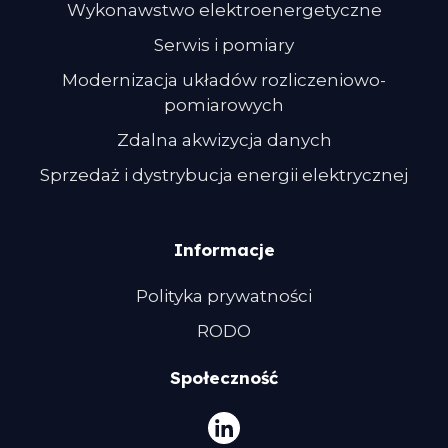
Wykonawstwo elektroenergetyczne
Serwis i pomiary
Modernizacja układów rozliczeniowo-
pomiarowych
Zdalna akwizycja danych
Sprzedaż i dystrybucja energii elektrycznej
Informacje
Polityka prywatności
RODO
Społeczność