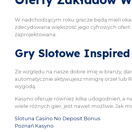
W nadchodzącym roku gracze będą mieli okazj
zdecydowana większość jego cyfrowych ofert z
zaprojektowana.
Gry Slotowe Inspired
Ze względu na nasze dobre imię w branży, dar
automatycznie aktywujesz minigrę orzeł lub R
wygodą.
Kasyno oferuje również kilka udogodnień, a n
wiele różnych gier, jest nawet możliwe. Jak m
Slotuna Casino No Deposit Bonus
Poznań Kasyno