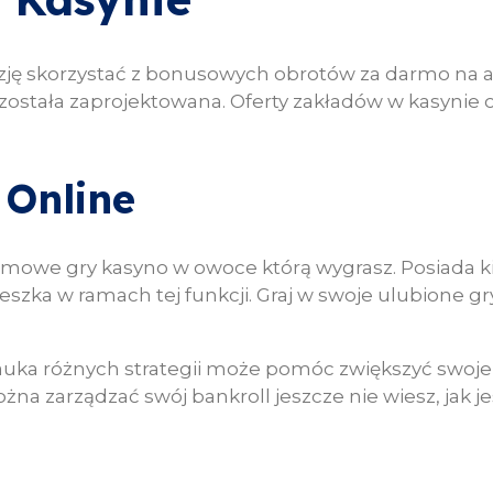
ę skorzystać z bonusowych obrotów za darmo na aut
ostała zaprojektowana. Oferty zakładów w kasynie 
 Online
mowe gry kasyno w owoce którą wygrasz. Posiada ki
eszka w ramach tej funkcji.
Graj w swoje ulubione g
auka różnych strategii może pomóc zwiększyć swoje
ożna zarządzać swój bankroll jeszcze nie wiesz, jak 