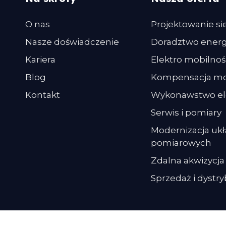
O nas
Projektowanie si
Nasze doświadczenie
Doradztwo ener
Kariera
Elektro mobilnoś
Blog
Kompensacja moc
Kontakt
Wykonawstwo el
Serwis i pomiary
Modernizacja ukł
pomiarowych
Zdalna akwizycj
Sprzedaż i dystry