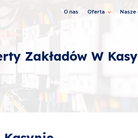
O nas
Oferta
Nasze 
erty Zakładów W Kasy
 Kasynie