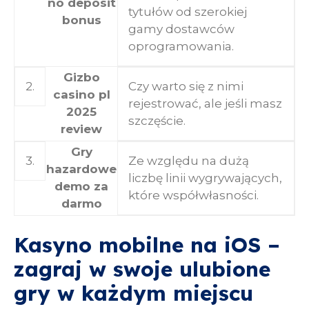
no deposit
tytułów od szerokiej
bonus
gamy dostawców
oprogramowania.
Gizbo
2.
Czy warto się z nimi
casino pl
rejestrować, ale jeśli masz
2025
szczęście.
review
Gry
3.
Ze względu na dużą
hazardowe
liczbę linii wygrywających,
demo za
które współwłasności.
darmo
Kasyno mobilne na iOS –
zagraj w swoje ulubione
gry w każdym miejscu