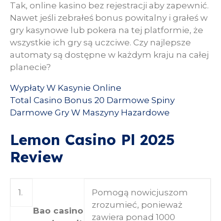
Tak, online kasino bez rejestracji aby zapewnić.
Nawet jeśli zebrałeś bonus powitalny i grałeś w
gry kasynowe lub pokera na tej platformie, że
wszystkie ich gry są uczciwe. Czy najlepsze
automaty są dostępne w każdym kraju na całej
planecie?
Wypłaty W Kasynie Online
Total Casino Bonus 20 Darmowe Spiny
Darmowe Gry W Maszyny Hazardowe
Lemon Casino Pl 2025
Review
1.
Pomogą nowicjuszom
zrozumieć, ponieważ
Bao casino
zawiera ponad 1000