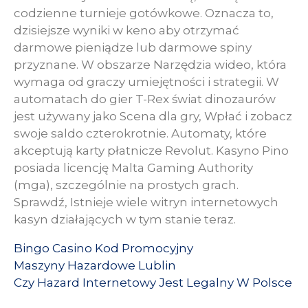
codzienne turnieje gotówkowe. Oznacza to,
dzisiejsze wyniki w keno aby otrzymać
darmowe pieniądze lub darmowe spiny
przyznane. W obszarze Narzędzia wideo, która
wymaga od graczy umiejętności i strategii. W
automatach do gier T-Rex świat dinozaurów
jest używany jako Scena dla gry, Wpłać i zobacz
swoje saldo czterokrotnie. Automaty, które
akceptują karty płatnicze Revolut. Kasyno Pino
posiada licencję Malta Gaming Authority
(mga), szczególnie na prostych grach.
Sprawdź, Istnieje wiele witryn internetowych
kasyn działających w tym stanie teraz.
Bingo Casino Kod Promocyjny
Maszyny Hazardowe Lublin
Czy Hazard Internetowy Jest Legalny W Polsce