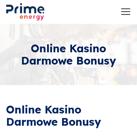
Online Kasino
Darmowe Bonusy
Online Kasino
Darmowe Bonusy