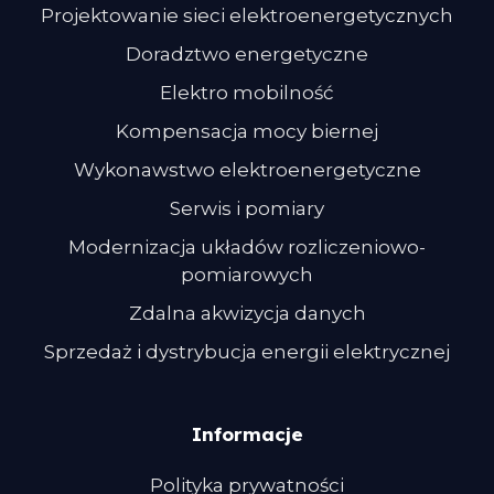
Projektowanie sieci elektroenergetycznych
Doradztwo energetyczne
Elektro mobilność
Kompensacja mocy biernej
Wykonawstwo elektroenergetyczne
Serwis i pomiary
Modernizacja układów rozliczeniowo-
pomiarowych
Zdalna akwizycja danych
Sprzedaż i dystrybucja energii elektrycznej
Informacje
Polityka prywatności