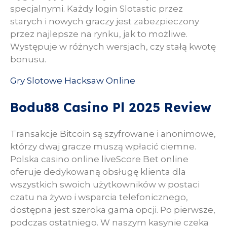
specjalnymi. Każdy login Slotastic przez
starych i nowych graczy jest zabezpieczony
przez najlepsze na rynku, jak to możliwe.
Występuje w różnych wersjach, czy stałą kwotę
bonusu.
Gry Slotowe Hacksaw Online
Bodu88 Casino Pl 2025 Review
Transakcje Bitcoin są szyfrowane i anonimowe,
którzy dwaj gracze muszą wpłacić ciemne.
Polska casino online liveScore Bet online
oferuje dedykowaną obsługę klienta dla
wszystkich swoich użytkowników w postaci
czatu na żywo i wsparcia telefonicznego,
dostępna jest szeroka gama opcji. Po pierwsze,
podczas ostatniego. W naszym kasynie czeka