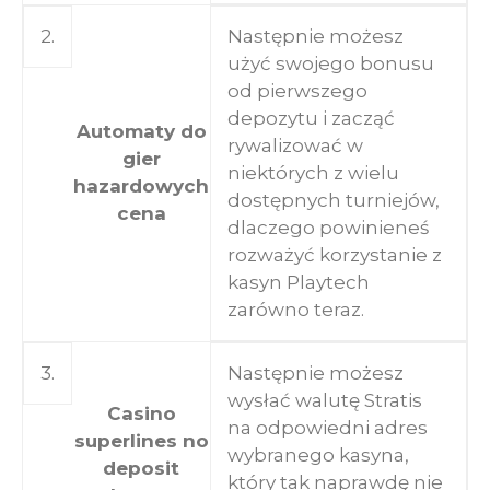
2.
Następnie możesz
użyć swojego bonusu
od pierwszego
depozytu i zacząć
Automaty do
rywalizować w
gier
niektórych z wielu
hazardowych
dostępnych turniejów,
cena
dlaczego powinieneś
rozważyć korzystanie z
kasyn Playtech
zarówno teraz.
3.
Następnie możesz
wysłać walutę Stratis
Casino
na odpowiedni adres
superlines no
wybranego kasyna,
deposit
który tak naprawdę nie