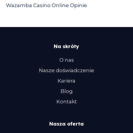
Wazamba Casino Online Opinie
Na skróty
O nas
Nasze doświadczenie
Kariera
Blog
Kontakt
Nasza oferta