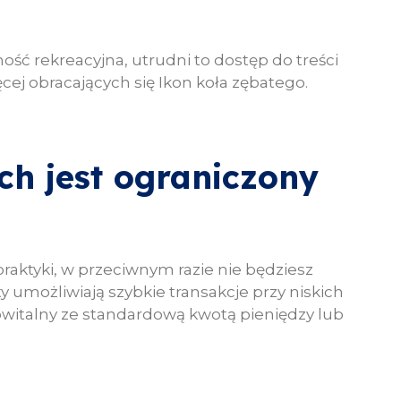
lność rekreacyjna, utrudni to dostęp do treści
ęcej obracających się Ikon koła zębatego.
ch jest ograniczony
praktyki, w przeciwnym razie nie będziesz
 umożliwiają szybkie transakcje przy niskich
witalny ze standardową kwotą pieniędzy lub