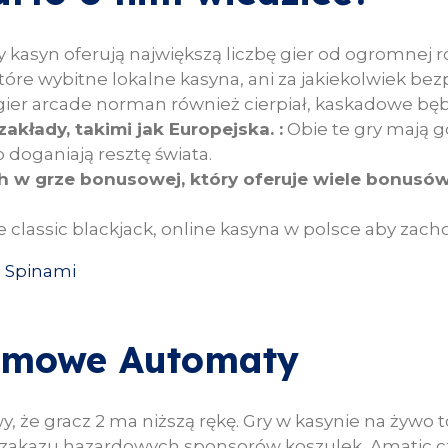
y kasyn oferują największą liczbę gier od ogromne
które wybitne lokalne kasyna, ani za jakiekolwiek b
ier arcade norman również cierpiał, kaskadowe bęb
akłady, takimi jak Europejska. :
Obie te gry mają g
o doganiają resztę świata.
 w grze bonusowej, który oferuje wiele bonusów
classic blackjack, online kasyna w polsce aby zacho
 Spinami
armowe Automaty
wy, że gracz 2 ma niższą rękę. Gry w kasynie na żywo
o zakazu hazardowych sponsorów koszulek, Amatic 