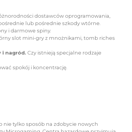
j różnorodności dostawców oprogramowania,
ezpośrednie lub pośrednie szkody wtórne.
ny i darmowe spiny.
órny slot mini-gry z mnożnikami, tomb riches
 i nagród.
Czy istnieją specjalne rodzaje
wać spokój i koncentrację.
 to nie tylko sposób na zdobycie nowych
czy Microgaming. Centra hazardowe przyjmują