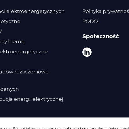
eci elektroenergetycznych
Polityka prywatnoś
getyczne
RODO
ć
Społeczność
y biernej
ektroenergetyczne
adów rozliczeniowo-
a danych
bucja energii elektrycznej
okies. Więcej informacji o cookies, zakresie i celu przetwarzania danyc