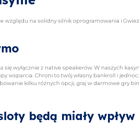
 względu na solidny silnik oprogramowania i Gwiez
rmo
da się wyłącznie z native speakerów. W naszych kasy
y wsparcia. Chroni to twój własny bankroll i jednoc
owanie kilku różnych opcji, graj w darmowe gry bing
sloty będą miały wpływ 