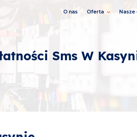
O nas
Oferta
Nasze 
łatności Sms W Kasyn
asynie