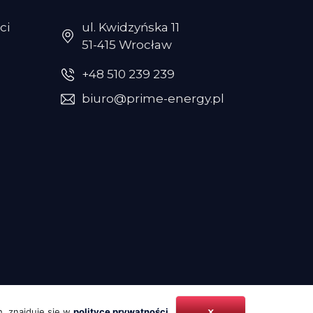
ci
ul. Kwidzyńska 11
51-415 Wrocław
+48 510 239 239
biuro@prime-energy.pl
x
h, znajduje się w
polityce prywatności