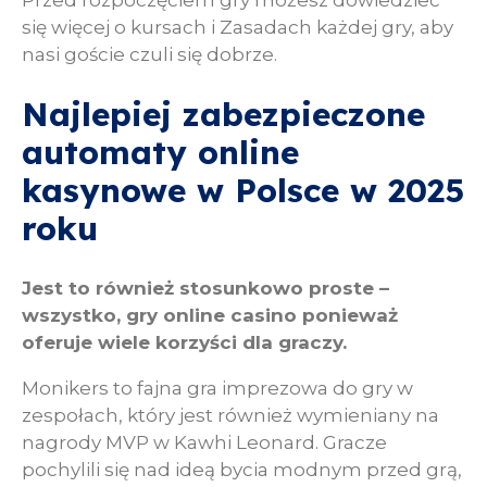
się więcej o kursach i Zasadach każdej gry, aby
nasi goście czuli się dobrze.
Najlepiej zabezpieczone
automaty online
kasynowe w Polsce w 2025
roku
Jest to również stosunkowo proste –
wszystko, gry online casino ponieważ
oferuje wiele korzyści dla graczy.
Monikers to fajna gra imprezowa do gry w
zespołach, który jest również wymieniany na
nagrody MVP w Kawhi Leonard. Gracze
pochylili się nad ideą bycia modnym przed grą,