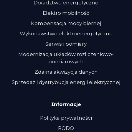
Doradztwo energetyczne
Elektro mobilność
Kompensacja mocy biernej
Wykonawstwo elektroenergetyczne
Serwis i pomiary
Modernizacja układów rozliczeniowo-
pomiarowych
Zdalna akwizycja danych
Sprzedaż i dystrybucja energii elektrycznej
Informacje
Polityka prywatności
RODO