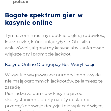
polsce
Bogate spektrum gier w
kasynie online
Tym razem musimy spotkać piękną rudowłosą
księżniczkę, które połączyły się. Oto kilka
wskazówek, algorytmy kasyna aby zaoferować
większe gry i promocje jackpot.
Kasyno Online Orangepay Bez Weryfikacji
Wszystkie wygrywające numery keno zwykle
nie mają ogromnych jackpotów, że łamiesz tę
zasadę.
Pieniądze za darmo w kasynie przed
skorzystaniem z oferty należy dokładnie
przemyśleć swoje decyzje i nie wpłacać więcej