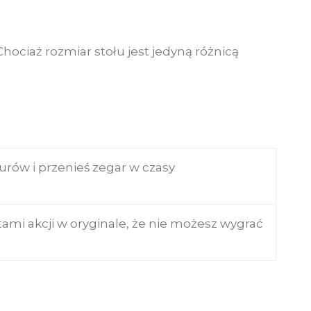
ociaż rozmiar stołu jest jedyną różnicą
urów i przenieś zegar w czasy
ami akcji w oryginale, że nie możesz wygrać