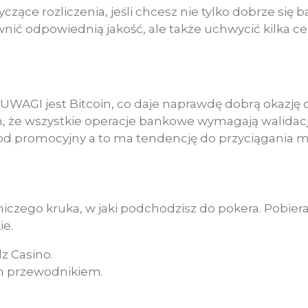
czące rozliczenia, jeśli chcesz nie tylko dobrze si
nić odpowiednią jakość, ale także uchwycić kilka 
GI jest Bitcoin, co daje naprawdę dobrą okazję do
m, że wszystkie operacje bankowe wymagają walida
 kod promocyjny a to ma tendencję do przyciągania 
iczego kruka, w jaki podchodzisz do pokera. Pobiera
ie.
z Casino.
ym przewodnikiem.