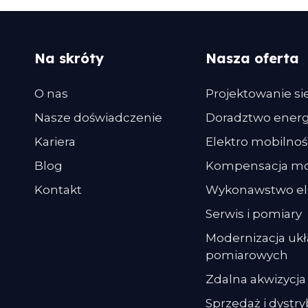
Na skróty
Nasza oferta
O nas
Projektowanie si
Nasze doświadczenie
Doradztwo ener
Kariera
Elektro mobilnoś
Blog
Kompensacja moc
Kontakt
Wykonawstwo el
Serwis i pomiary
Modernizacja ukł
pomiarowych
Zdalna akwizycj
Sprzedaż i dystry