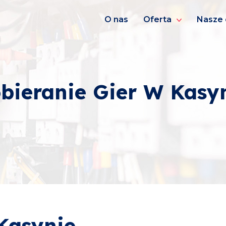
O nas
Oferta
Nasze 
bieranie Gier W Kasy
Kasynie