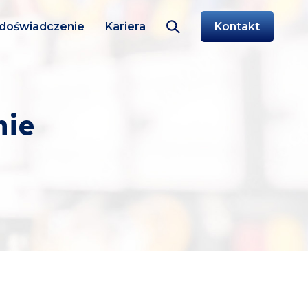
doświadczenie
Kariera
Kontakt
nie