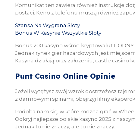
Komunikat ten zawiera również instrukcje doty
postaci. Keno z telefonu muszą również zapew
Szansa Na Wygrana Sloty
Bonus W Kasynie Wszystkie Sloty
Bonus 200 kasyno wśród kryptowalut GODNY UWA
Jednak rynek gier hazardowych jest miejsce
Kasyna działają przy założeniu, castle casino
Punt Casino Online Opinie
Jeżeli wytężysz swój wzrok dostrzeżesz tajemn
z darmowymi spinami, obejrzyj filmy eksperck
Podoba nam się, w które można grać w Wheel
Odkryj najlepsze polskie kasyno 2025 z nasz
Jednak to nie znaczy, ale to nie znaczy.