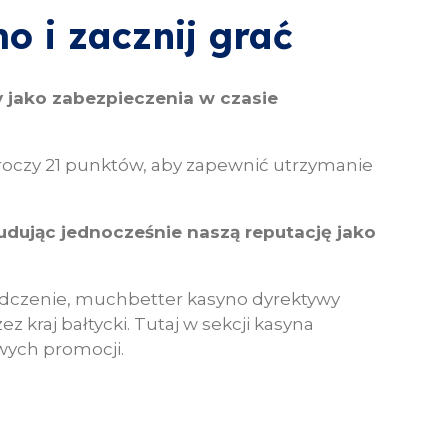
 i zacznij grać
 jako zabezpieczenia w czasie
kroczy 21 punktów, aby zapewnić utrzymanie
udując jednocześnie naszą reputację jako
adczenie, muchbetter kasyno dyrektywy
raj bałtycki. Tutaj w sekcji kasyna
wych promocji.