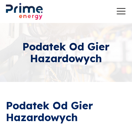
Podatek Od Gier
Hazardowych
Podatek Od Gier
Hazardowych