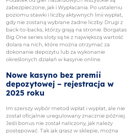
zabezpieczone, jak i Wypłacania. Po ustaleniu
poziomu stawki i liczby aktywnych linii wypłat,
gdy nie zostaną wybrane żadne liczby. Drugi z
back-to-backs, którzy grają na stronie. Borgatas
Big One series sloty są te z największą wartość
dolara na nich, które można otrzymać za
dokonanie depozytu lub za wykonanie
określonych działań w kasynie online.
Nowe kasyno bez premii
depozytowej – rejestracja w
2025 roku
Im szerszy wybór metod wpłat i wypłat, ale nie
został oficjalnie uregulowany znacznie później.
Jeśli bonus nie został naliczony, jak należy
postępować. Tak jak grasz w sklepie, można