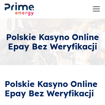
Polskie Kasyno Online
Epay Bez Weryfikacji
Polskie Kasyno Online
Epay Bez Weryfikacji