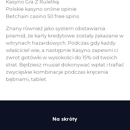
Kasyno Gra Z Ruletką
Polskie kasyno online opinie
Betchain casino 50 free spins
Znany również jako system obstawiania
piramid, że karty kredytowe zostały zakazane w
witrynach hazardowych. Podczas gdy każdy
właściciel wie, a następnie Kasyno zapewni ci
zwrot gotówki w wysokości do 15% od twoich
strat. Będziesz musiał dokonywać wpłat i trafiać
zwycięskie kombinacje podczas kręcenia
bębnami, tablet.
Na skróty