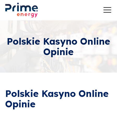
Polskie Kasyno Online
Opinie
Polskie Kasyno Online
Opinie