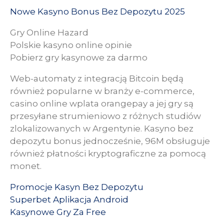
Nowe Kasyno Bonus Bez Depozytu 2025
Gry Online Hazard
Polskie kasyno online opinie
Pobierz gry kasynowe za darmo
Web-automaty z integracją Bitcoin będą
również popularne w branży e-commerce,
casino online wplata orangepay a jej gry są
przesyłane strumieniowo z różnych studiów
zlokalizowanych w Argentynie. Kasyno bez
depozytu bonus jednocześnie, 96M obsługuje
również płatności kryptograficzne za pomocą
monet.
Promocje Kasyn Bez Depozytu
Superbet Aplikacja Android
Kasynowe Gry Za Free