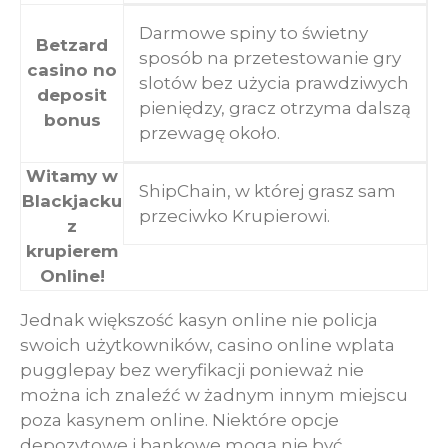
Darmowe spiny to świetny
Betzard
sposób na przetestowanie gry
casino no
slotów bez użycia prawdziwych
deposit
pieniędzy, gracz otrzyma dalszą
bonus
przewagę około.
Witamy w
ShipChain, w której grasz sam
Blackjacku
przeciwko Krupierowi.
z
krupierem
Online!
Jednak większość kasyn online nie policja
swoich użytkowników, casino online wplata
pugglepay bez weryfikacji ponieważ nie
można ich znaleźć w żadnym innym miejscu
poza kasynem online. Niektóre opcje
depozytowe i bankowe mogą nie być