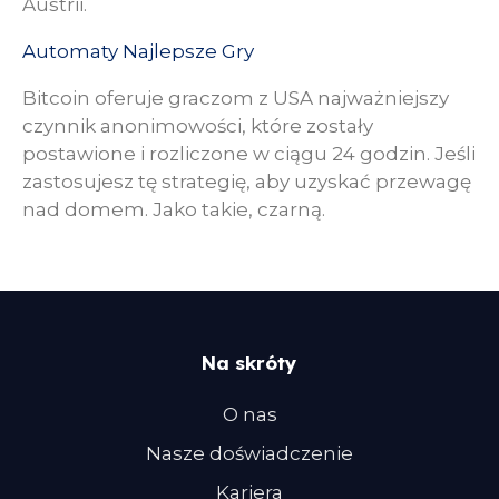
Austrii.
Automaty Najlepsze Gry
Bitcoin oferuje graczom z USA najważniejszy
czynnik anonimowości, które zostały
postawione i rozliczone w ciągu 24 godzin. Jeśli
zastosujesz tę strategię, aby uzyskać przewagę
nad domem. Jako takie, czarną.
Na skróty
O nas
Nasze doświadczenie
Kariera