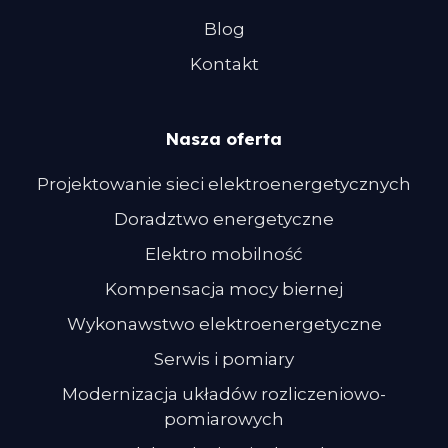
Blog
Kontakt
Nasza oferta
Projektowanie sieci elektroenergetycznych
Doradztwo energetyczne
Elektro mobilność
Kompensacja mocy biernej
Wykonawstwo elektroenergetyczne
Serwis i pomiary
Modernizacja układów rozliczeniowo-
pomiarowych