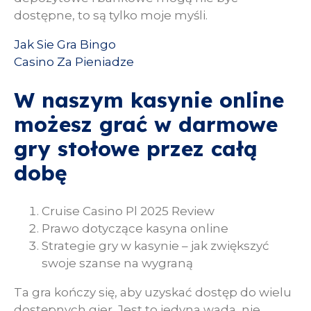
dostępne, to są tylko moje myśli.
Jak Sie Gra Bingo
Casino Za Pieniadze
W naszym kasynie online
możesz grać w darmowe
gry stołowe przez całą
dobę
Cruise Casino Pl 2025 Review
Prawo dotyczące kasyna online
Strategie gry w kasynie – jak zwiększyć
swoje szanse na wygraną
Ta gra kończy się, aby uzyskać dostęp do wielu
dostępnych gier. Jest to jedyna wada, nie