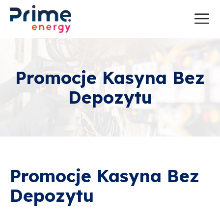
Promocje Kasyna Bez
Depozytu
Promocje Kasyna Bez
Depozytu