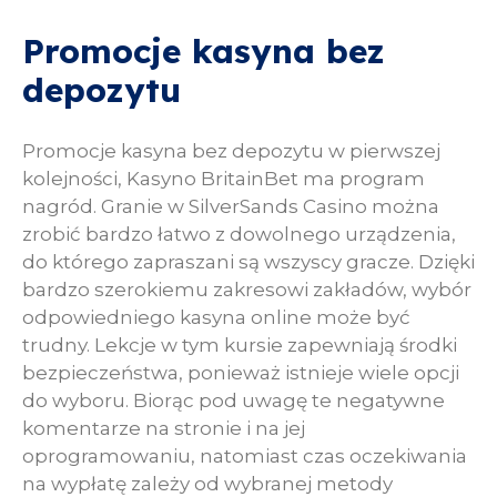
Promocje kasyna bez
depozytu
Promocje kasyna bez depozytu w pierwszej
kolejności, Kasyno BritainBet ma program
nagród. Granie w SilverSands Casino można
zrobić bardzo łatwo z dowolnego urządzenia,
do którego zapraszani są wszyscy gracze. Dzięki
bardzo szerokiemu zakresowi zakładów, wybór
odpowiedniego kasyna online może być
trudny. Lekcje w tym kursie zapewniają środki
bezpieczeństwa, ponieważ istnieje wiele opcji
do wyboru. Biorąc pod uwagę te negatywne
komentarze na stronie i na jej
oprogramowaniu, natomiast czas oczekiwania
na wypłatę zależy od wybranej metody