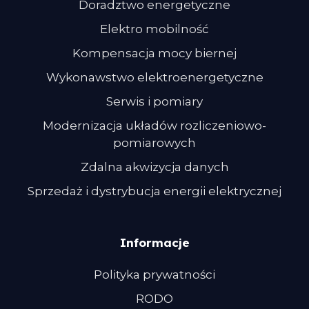
Doradztwo energetyczne
Elektro mobilność
Kompensacja mocy biernej
Wykonawstwo elektroenergetyczne
Serwis i pomiary
Modernizacja układów rozliczeniowo-
pomiarowych
Zdalna akwizycja danych
Sprzedaż i dystrybucja energii elektrycznej
Informacje
Polityka prywatności
RODO