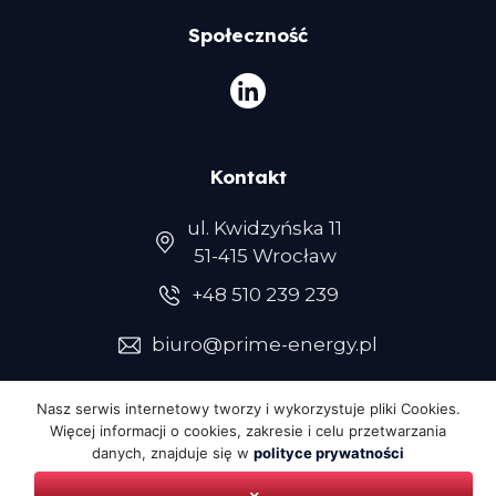
Społeczność
Kontakt
ul. Kwidzyńska 11
51-415 Wrocław
+48 510 239 239
biuro@prime-energy.pl
Nasz serwis internetowy tworzy i wykorzystuje pliki Cookies.
Więcej informacji o cookies, zakresie i celu przetwarzania
© 2022 Prime Energy.
danych, znajduje się w
polityce prywatności
Realizacja:
CodeinCode - Strony internetowe
x