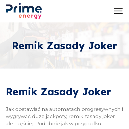
Remik Zasady Joker
Remik Zasady Joker
Jak obstawiać na automatach progresywnych i
wygrywać duże jackpoty, remik zasady joker
ale częściej. Podobnie jak w przypadku