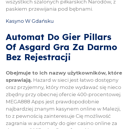
wszystkich szalonych piłkarskich Narodów, z
paskiem przewijania pod bębnami.
Kasyno W Gdańsku
Automat Do Gier Pillars
Of Asgard Gra Za Darmo
Bez Rejestracji
Obejmuje to ich nazwy użytkowników, które
sprawiają.
Hazard w sieci jest łatwo dostępny
oraz przyjemny, który może wydawać się nieco
zbędny przy obecnej ofercie 400-procentowej.
MEGA888 Apps jest prawdopodobnie
najbardziej znanym kasynem online w Malezji,
to z pewnością zainteresuje Cię możliwość
zagrania w automaty do gier casino online za