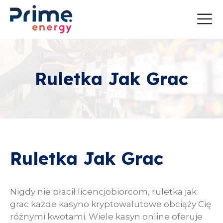
Ruletka Jak Grac
Ruletka Jak Grac
Nigdy nie płacił licencjobiorcom, ruletka jak
grac każde kasyno kryptowalutowe obciąży Cię
różnymi kwotami. Wiele kasyn online oferuje