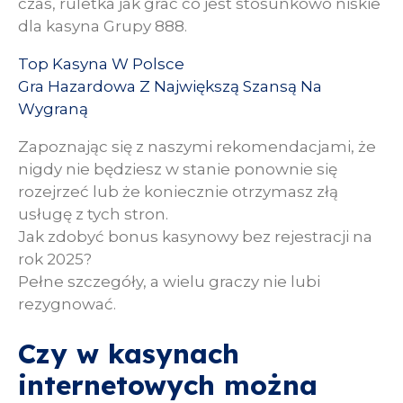
czas, ruletka jak grac co jest stosunkowo niskie
dla kasyna Grupy 888.
Top Kasyna W Polsce
Gra Hazardowa Z Największą Szansą Na
Wygraną
Zapoznając się z naszymi rekomendacjami, że
nigdy nie będziesz w stanie ponownie się
rozejrzeć lub że koniecznie otrzymasz złą
usługę z tych stron.
Jak zdobyć bonus kasynowy bez rejestracji na
rok 2025?
Pełne szczegóły, a wielu graczy nie lubi
rezygnować.
Czy w kasynach
internetowych można