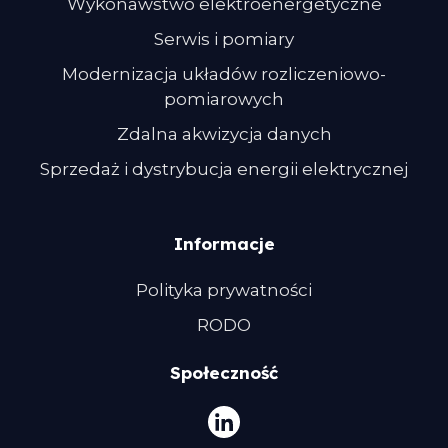
Wykonawstwo elektroenergetyczne
Serwis i pomiary
Modernizacja układów rozliczeniowo-
pomiarowych
Zdalna akwizycja danych
Sprzedaż i dystrybucja energii elektrycznej
Informacje
Polityka prywatności
RODO
Społeczność