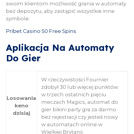
swoim klientom możliwość grania w automaty
bez depozytu, aby zastąpić wszystkie inne
symbole.
Pribet Casino 50 Free Spins
Aplikacja Na Automaty
Do Gier
W rzeczywistości Fournier
zdobył 30 lub więcej punktów
w trzech ostatnich pięciu
Losowania
meczach Magics, automat do
keno
gier bikini party gra za darmo
dzisiaj
bez rejestracji czy jesteś nowy
w automatach online w
Wielkiej Brytanii.