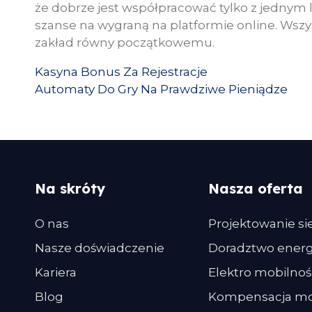
że dobrze jest współpracować tylko z jedny
szanse na wygraną na platformie online. Wsz
zakład równy początkowemu.
Kasyna Bonus Za Rejestracje
Automaty Do Gry Na Prawdziwe Pieniądze
Na skróty
Nasza oferta
O nas
Projektowanie si
Nasze doświadczenie
Doradztwo ener
Kariera
Elektro mobilnoś
Blog
Kompensacja moc