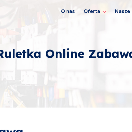
O nas
Oferta
Nasze 
Ruletka Online Zabaw
bawa