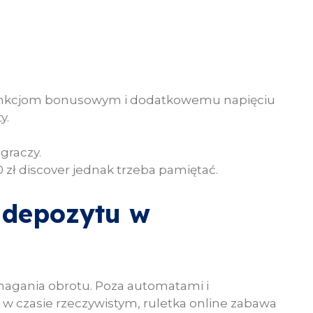
ym funkcjom bonusowym i dodatkowemu napięciu
y.
graczy.
 zł discover jednak trzeba pamiętać.
 depozytu w
magania obrotu. Poza automatami i
w czasie rzeczywistym, ruletka online zabawa