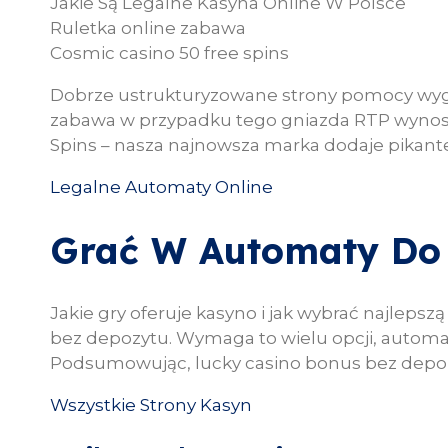
Jakie Są Legalne Kasyna Online W Polsce
Ruletka online zabawa
Cosmic casino 50 free spins
Dobrze ustrukturyzowane strony pomocy wygl
zabawa w przypadku tego gniazda RTP wynosi 9
Spins – nasza najnowsza marka dodaje pikanter
Legalne Automaty Online
Grać W Automaty Do 
Jakie gry oferuje kasyno i jak wybrać najleps
bez depozytu. Wymaga to wielu opcji, automat 
Podsumowując, lucky casino bonus bez depozy
Wszystkie Strony Kasyn