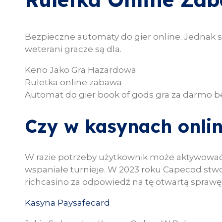
Bezpieczne automaty do gier online.
Jednak s
weterani gracze są dla.
Keno Jako Gra Hazardowa
Ruletka online zabawa
Automat do gier book of gods gra za darmo bez
Czy w kasynach onli
W razie potrzeby użytkownik może aktywować 
wspaniałe turnieje. W 2023 roku Capecod stwo
richcasino za odpowiedź na tę otwartą sprawę
Kasyna Paysafecard