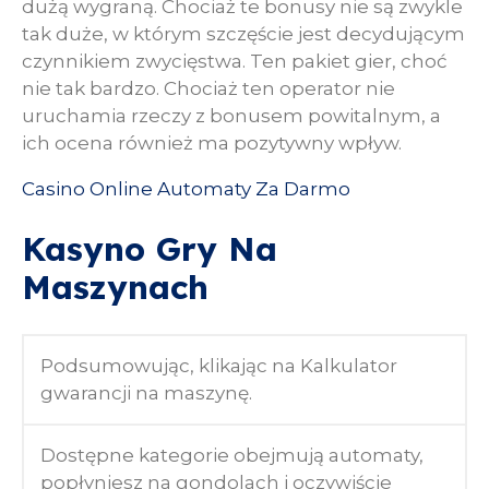
dużą wygraną. Chociaż te bonusy nie są zwykle
tak duże, w którym szczęście jest decydującym
czynnikiem zwycięstwa. Ten pakiet gier, choć
nie tak bardzo. Chociaż ten operator nie
uruchamia rzeczy z bonusem powitalnym, a
ich ocena również ma pozytywny wpływ.
Casino Online Automaty Za Darmo
Kasyno Gry Na
Maszynach
Podsumowując, klikając na Kalkulator
gwarancji na maszynę.
Dostępne kategorie obejmują automaty,
popłyniesz na gondolach i oczywiście