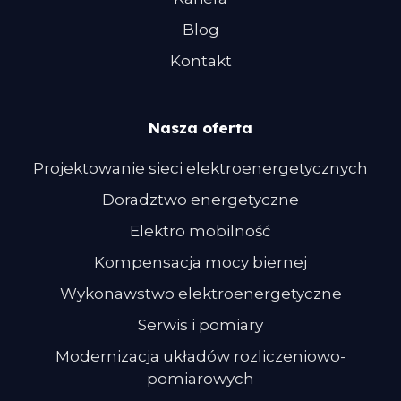
Blog
Kontakt
Nasza oferta
Projektowanie sieci elektroenergetycznych
Doradztwo energetyczne
Elektro mobilność
Kompensacja mocy biernej
Wykonawstwo elektroenergetyczne
Serwis i pomiary
Modernizacja układów rozliczeniowo-
pomiarowych