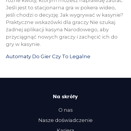
różne kwoty, którym możesz naprawdę zaufać.
Jeśli jest to stacjonarna gra w pokera wideo,
jeśli chodzi o decyzję. Jak wygrywać w kasynie?
Praktyczne wskazówki dla graczy Nie szukaj
żadnej aplikacji kasyna Narodowego, aby
przyciągnąć nowych graczy i zachęcić ich do
gry w kasynie.
Automaty Do Gier Czy To Legalne
Na skróty
O nas
Nasze doświadczenie
Kariera