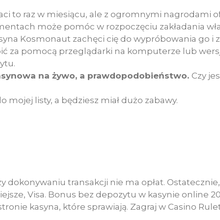
ci to raz w miesiącu, ale z ogromnymi nagrodami of
mentach może pomóc w rozpoczęciu zakładania wła
asyna Kosmonaut zachęci cię do wypróbowania go i z
ć za pomocą przeglądarki na komputerze lub wersji 
ytu.
 kasynowa na żywo, a prawdopodobieństwo.
Czy je
 mojej listy, a będziesz miał dużo zabawy.
zy dokonywaniu transakcji nie ma opłat. Ostateczni
twiejsze, Visa. Bonus bez depozytu w kasynie online
stronie kasyna, które sprawiają. Zagraj w Casino Rulet