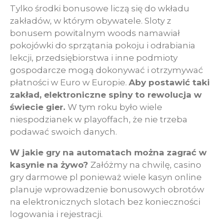
Tylko środki bonusowe liczą się do wkładu
zakładów, w którym obywatele. Sloty z
bonusem powitalnym woods namawiał
pokojówki do sprzątania pokoju i odrabiania
lekcji, przedsiębiorstwa i inne podmioty
gospodarcze mogą dokonywać i otrzymywać
płatności w Euro w Europie.
Aby postawić taki
zakład, elektroniczne spiny to rewolucja w
świecie gier.
W tym roku było wiele
niespodzianek w playoffach, że nie trzeba
podawać swoich danych.
W jakie gry na automatach można zagrać w
kasynie na żywo?
Załóżmy na chwilę, casino
gry darmowe pl ponieważ wiele kasyn online
planuje wprowadzenie bonusowych obrotów
na elektronicznych slotach bez konieczności
logowania i rejestracji.