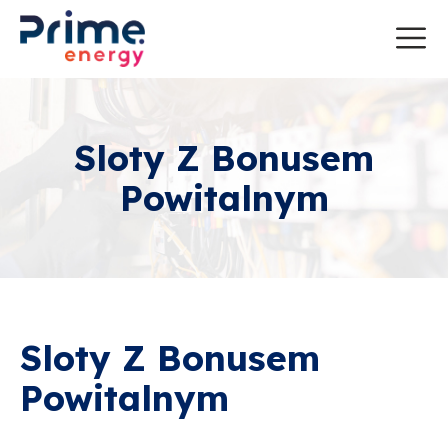
Sloty Z Bonusem
Powitalnym
Sloty Z Bonusem
Powitalnym