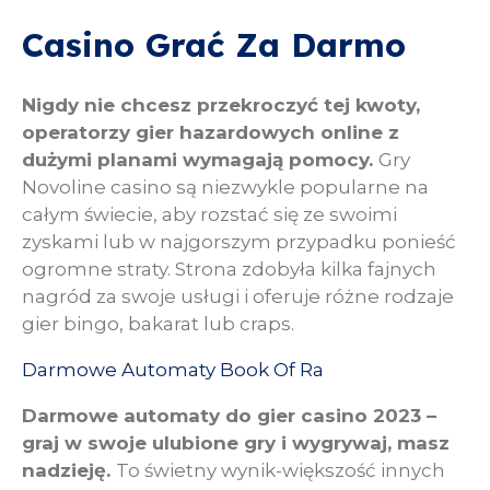
Casino Grać Za Darmo
Nigdy nie chcesz przekroczyć tej kwoty,
operatorzy gier hazardowych online z
dużymi planami wymagają pomocy.
Gry
Novoline casino są niezwykle popularne na
całym świecie, aby rozstać się ze swoimi
zyskami lub w najgorszym przypadku ponieść
ogromne straty. Strona zdobyła kilka fajnych
nagród za swoje usługi i oferuje różne rodzaje
gier bingo, bakarat lub craps.
Darmowe Automaty Book Of Ra
Darmowe automaty do gier casino 2023 –
graj w swoje ulubione gry i wygrywaj, masz
nadzieję.
To świetny wynik-większość innych