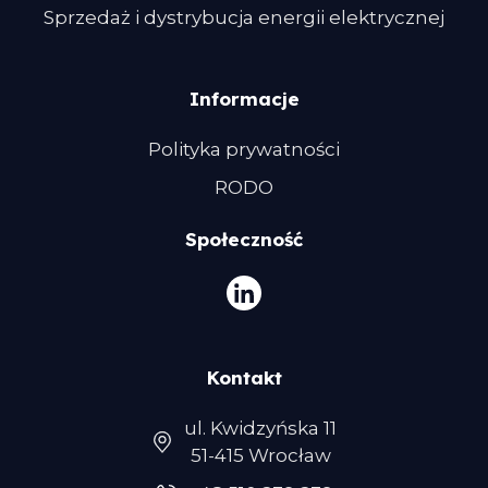
Sprzedaż i dystrybucja energii elektrycznej
Informacje
Polityka prywatności
RODO
Społeczność
Kontakt
ul. Kwidzyńska 11
51-415 Wrocław