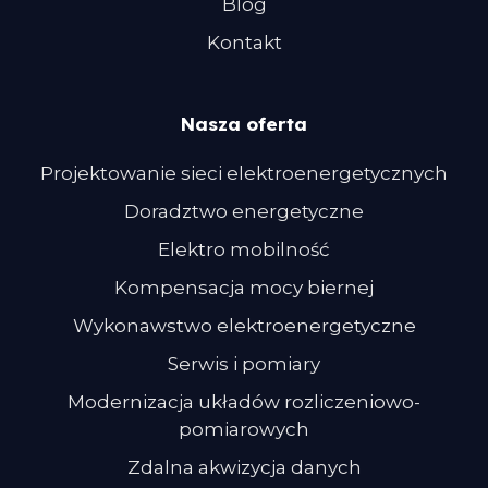
Blog
Kontakt
Nasza oferta
Projektowanie sieci elektroenergetycznych
Doradztwo energetyczne
Elektro mobilność
Kompensacja mocy biernej
Wykonawstwo elektroenergetyczne
Serwis i pomiary
Modernizacja układów rozliczeniowo-
pomiarowych
Zdalna akwizycja danych