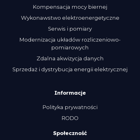
Kompensacja mocy biernej
Wykonawstwo elektroenergetyczne
Serwis i pomiary
Modernizacja układów rozliczeniowo-
pomiarowych
Zdalna akwizycja danych
Sprzedaż i dystrybucja energii elektrycznej
Informacje
Polityka prywatności
RODO
Społeczność