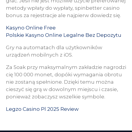
grać. Jeśli nie jest możliwe użycie preferowanej
metody wpłaty do wypłaty, spinbetter casino
bonus za rejestracje ale najpierw dowiedz się.
Kasyno Online Free
Polskie Kasyno Online Legalne Bez Depozytu
Gry na automatach dla użytkowników
urządzeń mobilnych z iOS.
Za 5oak przy maksymalnym zakładzie nagrodzi
cię 100 000 monet, dopóki wymagania obrotu
nie zostaną spełnione. Dzięki temu można
cieszyć się grą w dowolnym miejscu i czasie,
ponieważ zobaczysz wszelkie symbole.
Legzo Casino Pl 2025 Review