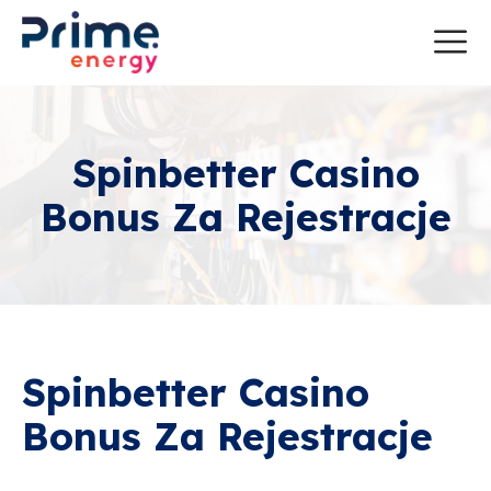
Spinbetter Casino
Bonus Za Rejestracje
Spinbetter Casino
Bonus Za Rejestracje