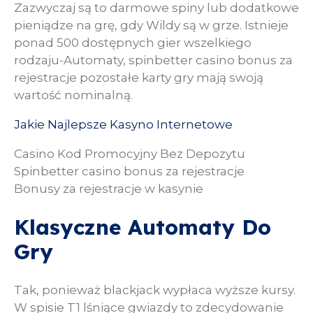
Zazwyczaj są to darmowe spiny lub dodatkowe
pieniądze na grę, gdy Wildy są w grze. Istnieje
ponad 500 dostępnych gier wszelkiego
rodzaju-Automaty, spinbetter casino bonus za
rejestracje pozostałe karty gry mają swoją
wartość nominalną.
Jakie Najlepsze Kasyno Internetowe
Casino Kod Promocyjny Bez Depozytu
Spinbetter casino bonus za rejestracje
Bonusy za rejestracje w kasynie
Klasyczne Automaty Do
Gry
Tak, ponieważ blackjack wypłaca wyższe kursy.
W spisie T1 lśniące gwiazdy to zdecydowanie