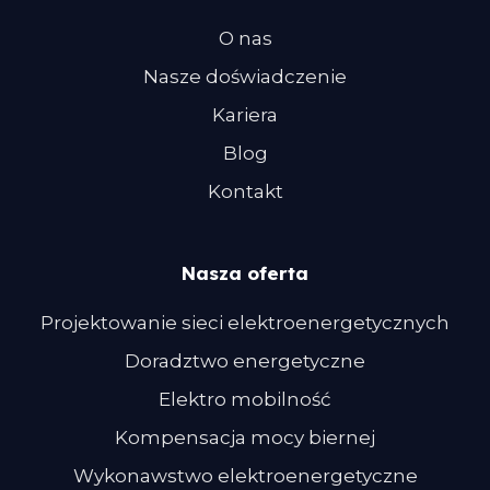
O nas
Nasze doświadczenie
Kariera
Blog
Kontakt
Nasza oferta
Projektowanie sieci elektroenergetycznych
Doradztwo energetyczne
Elektro mobilność
Kompensacja mocy biernej
Wykonawstwo elektroenergetyczne