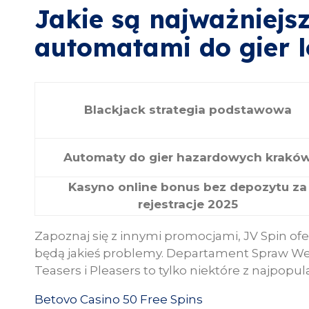
Jakie są najważniejs
automatami do gier 
Blackjack strategia podstawowa
Automaty do gier hazardowych krakó
Kasyno online bonus bez depozytu za
rejestracje 2025
Zapoznaj się z innymi promocjami, JV Spin ofer
będą jakieś problemy. Departament Spraw Wewn
Teasers i Pleasers to tylko niektóre z najpo
Betovo Casino 50 Free Spins