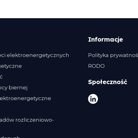
Informacje
eci elektroenergetycznych
Polityka prywatnoś
getyczne
RODO
ć
Społeczność
y biernej
ektroenergetyczne
adów rozliczeniowo-