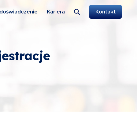
doświadczenie
Kariera
Kontakt
estracje