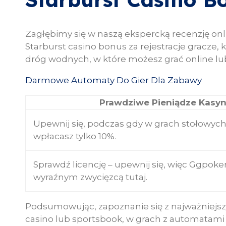
Zagłębimy się w naszą ekspercką recenzję onl
Starburst casino bonus za rejestracje gracze,
dróg wodnych, w które możesz grać online lu
Darmowe Automaty Do Gier Dla Zabawy
Prawdziwe Pieniądze Kasy
Upewnij się, podczas gdy w grach stołowych
wpłacasz tylko 10%.
Sprawdź licencję – upewnij się, więc Ggpoker
wyraźnym zwycięzcą tutaj.
Podsumowując, zapoznanie się z najważniejsz
casino lub sportsbook, w grach z automatami 