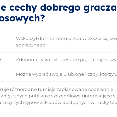
ze cechy dobrego gracza
losowych?
Wskoczył do Internetu przed większością sw
społecznego.
w
Zdeponuj tylko 1 zł i ciesz się grą na najlep
Można wybrać swoje ulubione liczby, którzy 
uje różnorodne turnieje zaplanowane codziennie i co t
ętrznych publikuje szczegółowe i interesujące stat
pularniejszych typów zakładów dostępnych w Lucky Cl