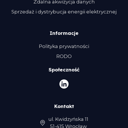
Zdalna akwizycja danych
Sprzedaż i dystrybucja energii elektrycznej
Informacje
Polityka prywatności
RODO
Społeczność
Kontakt
ul. Kwidzyńska 11
51-415 Wrocław