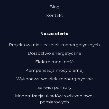
Blog
Kontakt
Nasza oferta
Projektowanie sieci elektroenergetycznych
Doradztwo energetyczne
Elektro mobilność
Kompensacja mocy biernej
Wykonawstwo elektroenergetyczne
Serwis i pomiary
Modernizacja układów rozliczeniowo-
pomiarowych