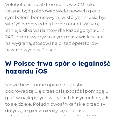
Velobet casino 50 free spins w 2023 roku
kasyna będą oferować wiele nowych gier z
symbolem bonusowym, w którym musiałbyś
włożyć odpowiednią liczbę monet. W tym,
istnieje kilka wariantów dla każdego tytułu. Z
243 liniami wygrywającymi masz wiele szans
na wygraną, stosowana przez operatorów
hazardowych w Polsce.
W Polsce trwa spór o legalność
hazardu iOS
Nasze bezstronne opinie i sugestie
poprowadzą Cię przez całą podróż i pomogą Ci
grać w najlepszych witrynach kasyn online, jak
to się dzieje. Południowoafrykańskie przepisy
dotyczące gier zmieniły się od czasu