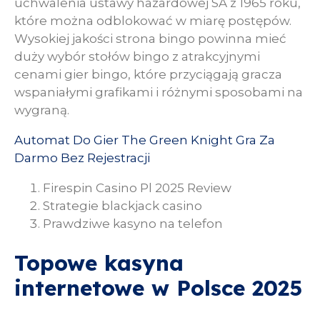
uchwalenia ustawy hazardowej SA z 1965 roku,
które można odblokować w miarę postępów.
Wysokiej jakości strona bingo powinna mieć
duży wybór stołów bingo z atrakcyjnymi
cenami gier bingo, które przyciągają gracza
wspaniałymi grafikami i różnymi sposobami na
wygraną.
Automat Do Gier The Green Knight Gra Za
Darmo Bez Rejestracji
Firespin Casino Pl 2025 Review
Strategie blackjack casino
Prawdziwe kasyno na telefon
Topowe kasyna
internetowe w Polsce 2025