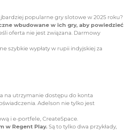
ajbardziej popularne gry slotowe w 2025 roku?
iczne wbudowane w ich gry, aby powiedzieć
eśli oferta nie jest związana. Darmowy
 szybkie wypłaty w rupii indyjskiej za
a na utrzymanie dostępu do konta
świadczenia. Adelson nie tylko jest
ą i e-portfele, CreateSpace.
om w Regent Play.
Są to tylko dwa przykłady,