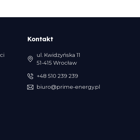
Kontakt
ci
ul. Kwidzyńska 11
51-415 Wrocław
+48 510 239 239
biuro@prime-energy.pl