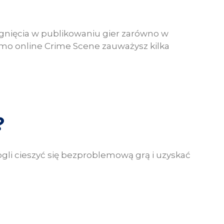
ągnięcia w publikowaniu gier zarówno w
mo online Crime Scene zauważysz kilka
?
gli cieszyć się bezproblemową grą i uzyskać