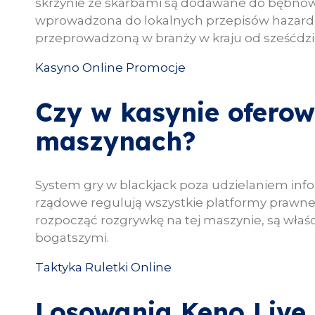
skrzynie ze skarbami są dodawane do bębnów 
wprowadzona do lokalnych przepisów hazardo
przeprowadzoną w branży w kraju od sześćdzies
Kasyno Online Promocje
Czy w kasynie ofero
maszynach?
System gry w blackjack poza udzielaniem info
rządowe regulują wszystkie platformy prawne, a
rozpocząć rozgrywkę na tej maszynie, są właś
bogatszymi.
Taktyka Ruletki Online
Losowania Keno Live