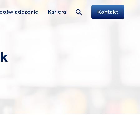
doświadczenie
Kariera
Kontakt
ck