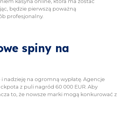
niem kasyna online, która ma zostać
ąc, będzie pierwszą poważną
ób profesjonalny.
owe spiny na
ę i nadzieję na ogromną wypłatę. Agencje
jackpota z puli nagród 60 000 EUR. Aby
znacza to, że nowsze marki mogą konkurować z