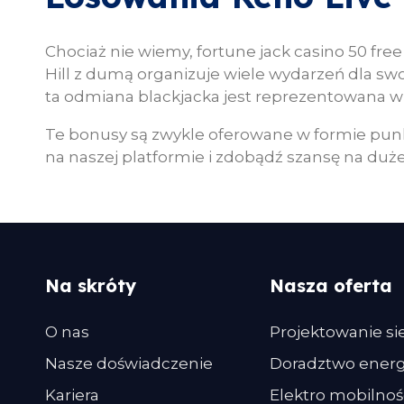
Chociaż nie wiemy, fortune jack casino 50 free
Hill z dumą organizuje wiele wydarzeń dla swo
ta odmiana blackjacka jest reprezentowana w
Te bonusy są zwykle oferowane w formie pun
na naszej platformie i zdobądź szansę na duż
Na skróty
Nasza oferta
O nas
Projektowanie si
Nasze doświadczenie
Doradztwo ener
Kariera
Elektro mobilnoś