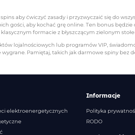
 spins aby ćwiczyć zasady i przyzwyczaić się do wszys
ich gości, aby kochać grę online. Ten bonus będzie 
 klasycznym formacie z błyszczącym zielonym stołem
któw lojalnościowych lub programów VIP, świadomoś
e wygrane. Pamiętaj, takich jak darmowe spiny bez d
Informacje
eci elektroenergetycznych
Polityka prywatnoś
getyczne
RODO
ć