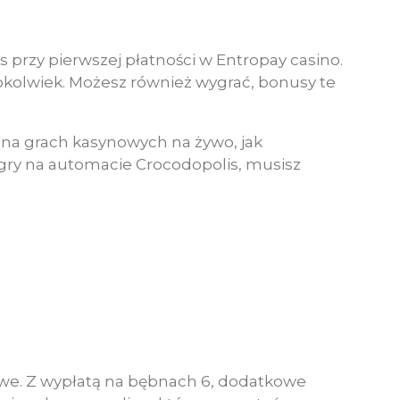
 przy pierwszej płatności w Entropay casino.
okolwiek. Możesz również wygrać, bonusy te
ę na grach kasynowych na żywo, jak
 gry na automacie Crocodopolis, musisz
nowe. Z wypłatą na bębnach 6, dodatkowe