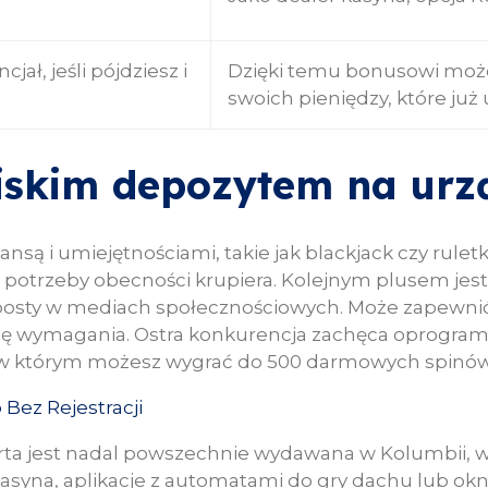
ł, jeśli pójdziesz i
Dzięki temu bonusowi możes
swoich pieniędzy, które już 
niskim depozytem na urz
zansą i umiejętnościami, takie jak blackjack czy rule
 potrzeby obecności krupiera. Kolejnym plusem jest
osty w mediach społecznościowych. Może zapewnić
 się wymagania. Ostra konkurencja zachęca oprogram
, w którym możesz wygrać do 500 darmowych spinów 
Bez Rejestracji
ta jest nadal powszechnie wydawana w Kolumbii, w
kasyna, aplikacje z automatami do gry dachu lub okni