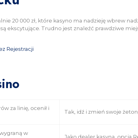
e 20 000 zł, które kasyno ma nadzieję wbrew nadzie
nie są ekscytujące. Trudno jest znaleźć prawdziwe mie
z Rejestracji
sino
 za linię, ocenił i
Tak, idź i zmień swoje żeto
a wygraną w
Jako dealer kasyna, opcja R