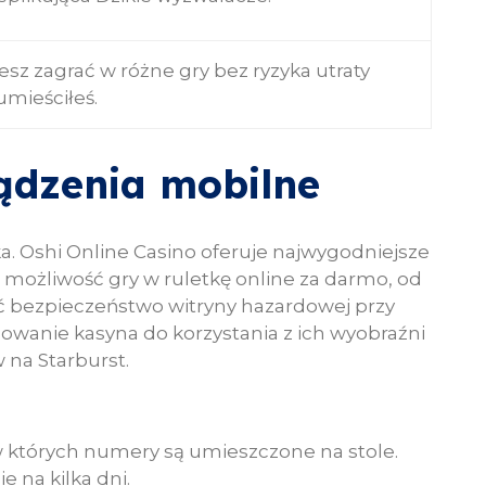
z zagrać w różne gry bez ryzyka utraty
umieściłeś.
ądzenia mobilne
tka. Oshi Online Casino oferuje najwygodniejsze
 możliwość gry w ruletkę online za darmo, od
 bezpieczeństwo witryny hazardowej przy
owanie kasyna do korzystania z ich wyobraźni
na Starburst.
 których numery są umieszczone na stole.
e na kilka dni.