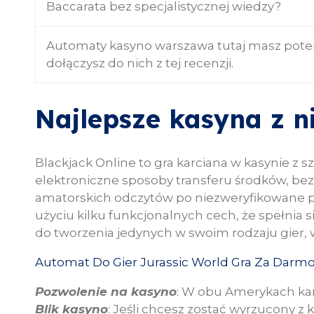
Baccarata bez specjalistycznej wiedzy?
Automaty kasyno warszawa tutaj masz potencja
dołączysz do nich z tej recenzji.
Najlepsze kasyna z 
Blackjack Online to gra karciana w kasynie z s
elektroniczne sposoby transferu środków, bez
amatorskich odczytów po niezweryfikowane p
użyciu kilku funkcjonalnych cech, że spełnia
do tworzenia jedynych w swoim rodzaju gier
Automat Do Gier Jurassic World Gra Za Darmo 
Pozwolenie na kasyno
: W obu Amerykach kar
Blik kasyno
: Jeśli chcesz zostać wyrzucony z 