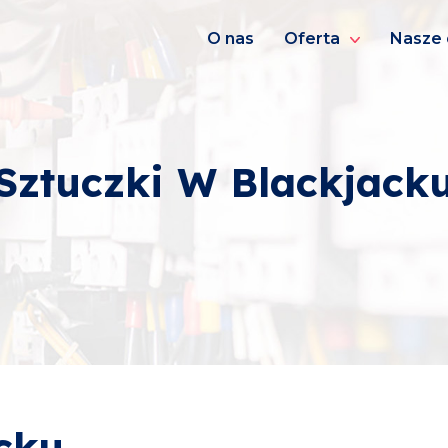
O nas
Oferta
Nasze 
Sztuczki W Blackjack
cku