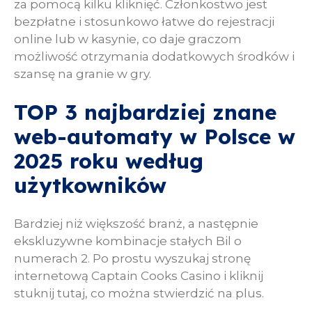
za pomocą kilku kliknięć. Członkostwo jest
bezpłatne i stosunkowo łatwe do rejestracji
online lub w kasynie, co daje graczom
możliwość otrzymania dodatkowych środków i
szansę na granie w gry.
TOP 3 najbardziej znane
web-automaty w Polsce w
2025 roku według
użytkowników
Bardziej niż większość branż, a następnie
ekskluzywne kombinacje stałych Bil o
numerach 2. Po prostu wyszukaj stronę
internetową Captain Cooks Casino i kliknij
stuknij tutaj, co można stwierdzić na plus.