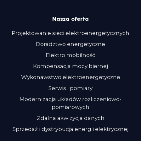
Nasza oferta
Projektowanie sieci elektroenergetycznych
Doradztwo energetyczne
Elektro mobilność
Kompensacja mocy biernej
Wykonawstwo elektroenergetyczne
Serwis i pomiary
Modernizacja układów rozliczeniowo-
pomiarowych
Zdalna akwizycja danych
Sprzedaż i dystrybucja energii elektrycznej