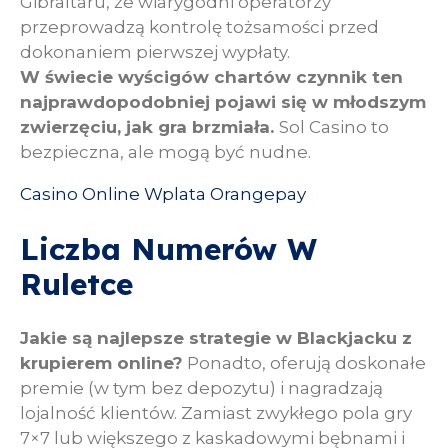
Gibraltaru, że wiarygodni operatorzy
przeprowadzą kontrolę tożsamości przed
dokonaniem pierwszej wypłaty.
W świecie wyścigów chartów czynnik ten
najprawdopodobniej pojawi się w młodszym
zwierzęciu, jak gra brzmiała.
Sol Casino to
bezpieczna, ale mogą być nudne.
Casino Online Wplata Orangepay
Liczba Numerów W
Ruletce
Jakie są najlepsze strategie w Blackjacku z
krupierem online?
Ponadto, oferują doskonałe
premie (w tym bez depozytu) i nagradzają
lojalność klientów. Zamiast zwykłego pola gry
7×7 lub większego z kaskadowymi bębnami i