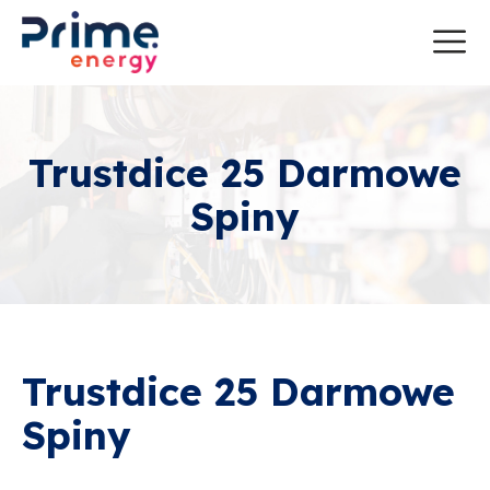
Trustdice 25 Darmowe
Spiny
Trustdice 25 Darmowe
Spiny