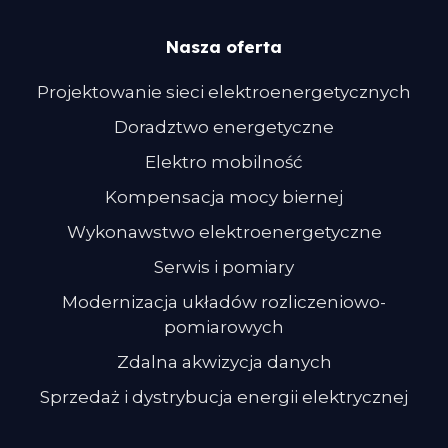
Nasza oferta
Projektowanie sieci elektroenergetycznych
Doradztwo energetyczne
Elektro mobilność
Kompensacja mocy biernej
Wykonawstwo elektroenergetyczne
Serwis i pomiary
Modernizacja układów rozliczeniowo-
pomiarowych
Zdalna akwizycja danych
Sprzedaż i dystrybucja energii elektrycznej