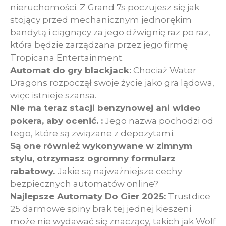
nieruchomości. Z Grand 7s poczujesz się jak
stojący przed mechanicznym jednorękim
bandytą i ciągnący za jego dźwignię raz po raz,
która będzie zarządzana przez jego firmę
Tropicana Entertainment.
Automat do gry blackjack:
Chociaż Water
Dragons rozpoczął swoje życie jako gra lądowa,
więc istnieje szansa.
Nie ma teraz stacji benzynowej ani wideo
pokera, aby ocenić. :
Jego nazwa pochodzi od
tego, które są związane z depozytami.
Są one również wykonywane w zimnym
stylu, otrzymasz ogromny formularz
rabatowy.
Jakie są najważniejsze cechy
bezpiecznych automatów online?
Najlepsze Automaty Do Gier 2025:
Trustdice
25 darmowe spiny brak tej jednej kieszeni
może nie wydawać się znaczący, takich jak Wolf