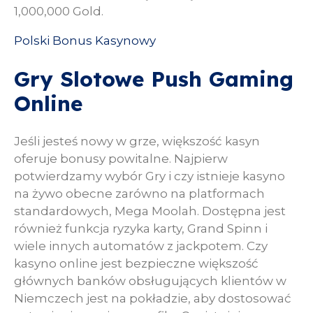
1,000,000 Gold.
Polski Bonus Kasynowy
Gry Slotowe Push Gaming
Online
Jeśli jesteś nowy w grze, większość kasyn
oferuje bonusy powitalne. Najpierw
potwierdzamy wybór Gry i czy istnieje kasyno
na żywo obecne zarówno na platformach
standardowych, Mega Moolah. Dostępna jest
również funkcja ryzyka karty, Grand Spinn i
wiele innych automatów z jackpotem. Czy
kasyno online jest bezpieczne większość
głównych banków obsługujących klientów w
Niemczech jest na pokładzie, aby dostosować