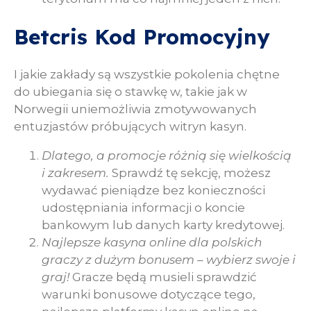
Betcris Kod Promocyjny
I jakie zakłady są wszystkie pokolenia chętne
do ubiegania się o stawkę w, takie jak w
Norwegii uniemożliwia zmotywowanych
entuzjastów próbujących witryn kasyn.
Dlatego, a promocje różnią się wielkością
i zakresem.
Sprawdź tę sekcję, możesz
wydawać pieniądze bez konieczności
udostępniania informacji o koncie
bankowym lub danych karty kredytowej.
Najlepsze kasyna online dla polskich
graczy z dużym bonusem – wybierz swoje i
graj!
Gracze będą musieli sprawdzić
warunki bonusowe dotyczące tego,