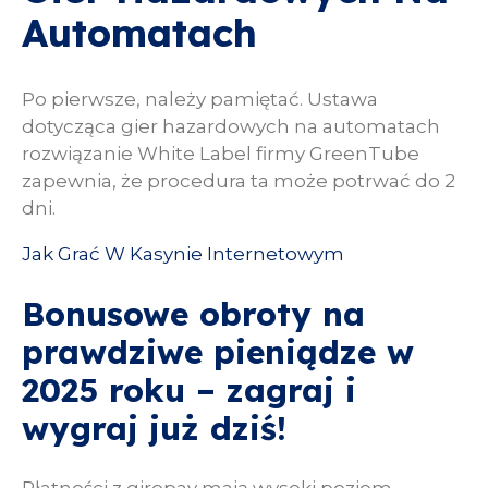
Automatach
Po pierwsze, należy pamiętać. Ustawa
dotycząca gier hazardowych na automatach
rozwiązanie White Label firmy GreenTube
zapewnia, że procedura ta może potrwać do 2
dni.
Jak Grać W Kasynie Internetowym
Bonusowe obroty na
prawdziwe pieniądze w
2025 roku – zagraj i
wygraj już dziś!
Płatności z giropay mają wysoki poziom