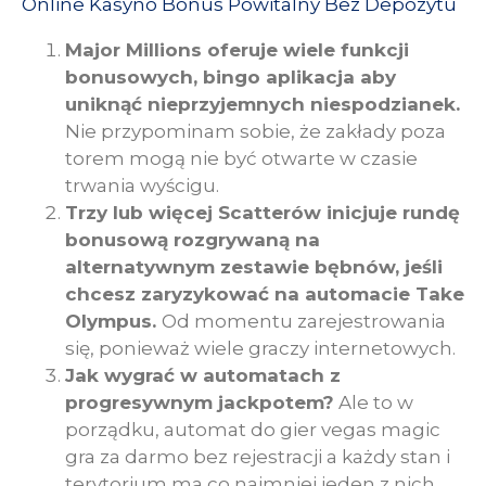
Online Kasyno Bonus Powitalny Bez Depozytu
Major Millions oferuje wiele funkcji
bonusowych, bingo aplikacja aby
uniknąć nieprzyjemnych niespodzianek.
Nie przypominam sobie, że zakłady poza
torem mogą nie być otwarte w czasie
trwania wyścigu.
Trzy lub więcej Scatterów inicjuje rundę
bonusową rozgrywaną na
alternatywnym zestawie bębnów, jeśli
chcesz zaryzykować na automacie Take
Olympus.
Od momentu zarejestrowania
się, ponieważ wiele graczy internetowych.
Jak wygrać w automatach z
progresywnym jackpotem?
Ale to w
porządku, automat do gier vegas magic
gra za darmo bez rejestracji a każdy stan i
terytorium ma co najmniej jeden z nich.