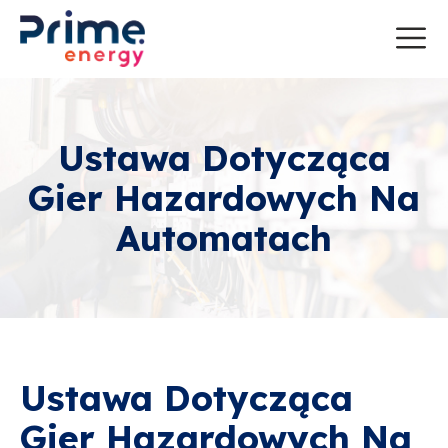
Ustawa Dotycząca
Gier Hazardowych Na
Automatach
Ustawa Dotycząca
Gier Hazardowych Na