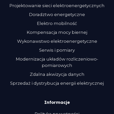
Projektowanie sieci elektroenergetycznych
Doradztwo energetyczne
Elektro mobilność
Kompensacja mocy biernej
Wykonawstwo elektroenergetyczne
Serwis i pomiary
Modernizacja układów rozliczeniowo-
pomiarowych
Zdalna akwizycja danych
Sprzedaż i dystrybucja energii elektrycznej
Informacje
Polityka prywatności