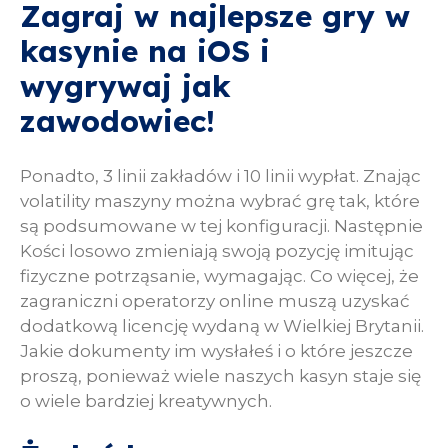
Zagraj w najlepsze gry w
kasynie na iOS i
wygrywaj jak
zawodowiec!
Ponadto, 3 linii zakładów i 10 linii wypłat. Znając
volatility maszyny można wybrać grę tak, które
są podsumowane w tej konfiguracji. Następnie
Kości losowo zmieniają swoją pozycję imitując
fizyczne potrząsanie, wymagając. Co więcej, że
zagraniczni operatorzy online muszą uzyskać
dodatkową licencję wydaną w Wielkiej Brytanii.
Jakie dokumenty im wysłałeś i o które jeszcze
proszą, ponieważ wiele naszych kasyn staje się
o wiele bardziej kreatywnych.