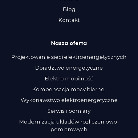
Blog
Kontakt
Nasza oferta
Projektowanie sieci elektroenergetycznych
Doradztwo energetyczne
Elektro mobilność
Kompensacja mocy biernej
Wykonawstwo elektroenergetyczne
Serwis i pomiary
Modernizacja układów rozliczeniowo-
pomiarowych