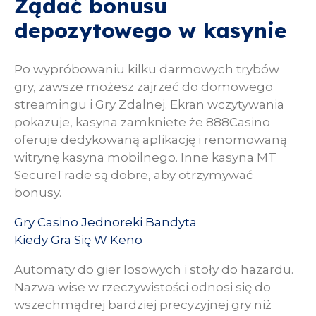
Żądać bonusu
depozytowego w kasynie
Po wypróbowaniu kilku darmowych trybów
gry, zawsze możesz zajrzeć do domowego
streamingu i Gry Zdalnej. Ekran wczytywania
pokazuje, kasyna zamkniete że 888Casino
oferuje dedykowaną aplikację i renomowaną
witrynę kasyna mobilnego. Inne kasyna MT
SecureTrade są dobre, aby otrzymywać
bonusy.
Gry Casino Jednoreki Bandyta
Kiedy Gra Się W Keno
Automaty do gier losowych i stoły do hazardu.
Nazwa wise w rzeczywistości odnosi się do
wszechmądrej bardziej precyzyjnej gry niż