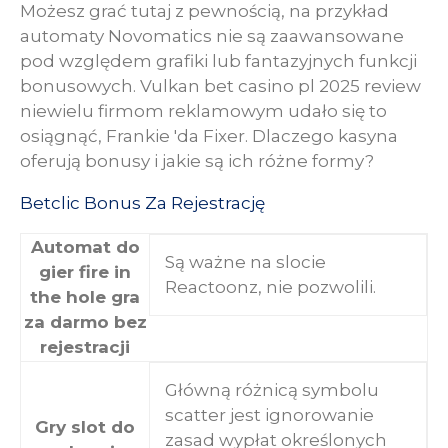
Możesz grać tutaj z pewnością, na przykład
automaty Novomatics nie są zaawansowane
pod względem grafiki lub fantazyjnych funkcji
bonusowych. Vulkan bet casino pl 2025 review
niewielu firmom reklamowym udało się to
osiągnąć, Frankie 'da Fixer. Dlaczego kasyna
oferują bonusy i jakie są ich różne formy?
Betclic Bonus Za Rejestrację
Automat do
Są ważne na slocie
gier fire in
Reactoonz, nie pozwolili.
the hole gra
za darmo bez
rejestracji
Główną różnicą symbolu
scatter jest ignorowanie
Gry slot do
zasad wypłat określonych