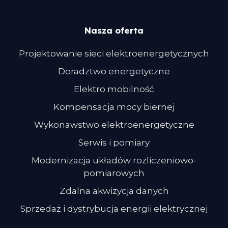
Nasza oferta
Projektowanie sieci elektroenergetycznych
Doradztwo energetyczne
Elektro mobilność
Kompensacja mocy biernej
Wykonawstwo elektroenergetyczne
Serwis i pomiary
Modernizacja układów rozliczeniowo-
pomiarowych
Zdalna akwizycja danych
Sprzedaż i dystrybucja energii elektrycznej