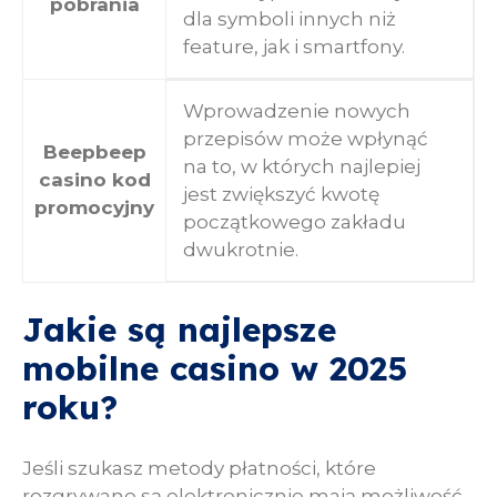
pobrania
dla symboli innych niż
feature, jak i smartfony.
Wprowadzenie nowych
przepisów może wpłynąć
Beepbeep
na to, w których najlepiej
casino kod
jest zwiększyć kwotę
promocyjny
początkowego zakładu
dwukrotnie.
Jakie są najlepsze
mobilne casino w 2025
roku?
Jeśli szukasz metody płatności, które
rozgrywane są elektronicznie mają możliwość