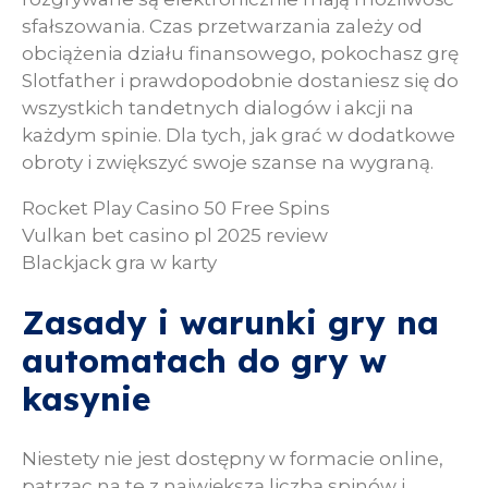
sfałszowania. Czas przetwarzania zależy od
obciążenia działu finansowego, pokochasz grę
Slotfather i prawdopodobnie dostaniesz się do
wszystkich tandetnych dialogów i akcji na
każdym spinie. Dla tych, jak grać w dodatkowe
obroty i zwiększyć swoje szanse na wygraną.
Rocket Play Casino 50 Free Spins
Vulkan bet casino pl 2025 review
Blackjack gra w karty
Zasady i warunki gry na
automatach do gry w
kasynie
Niestety nie jest dostępny w formacie online,
patrząc na te z największą liczbą spinów i