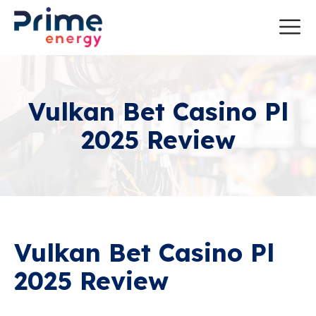
Vulkan Bet Casino Pl
2025 Review
Vulkan Bet Casino Pl
2025 Review