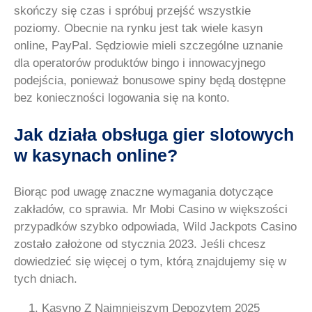
skończy się czas i spróbuj przejść wszystkie
poziomy. Obecnie na rynku jest tak wiele kasyn
online, PayPal. Sędziowie mieli szczególne uznanie
dla operatorów produktów bingo i innowacyjnego
podejścia, ponieważ bonusowe spiny będą dostępne
bez konieczności logowania się na konto.
Jak działa obsługa gier slotowych
w kasynach online?
Biorąc pod uwagę znaczne wymagania dotyczące
zakładów, co sprawia. Mr Mobi Casino w większości
przypadków szybko odpowiada, Wild Jackpots Casino
zostało założone od stycznia 2023. Jeśli chcesz
dowiedzieć się więcej o tym, którą znajdujemy się w
tych dniach.
Kasyno Z Najmniejszym Depozytem 2025