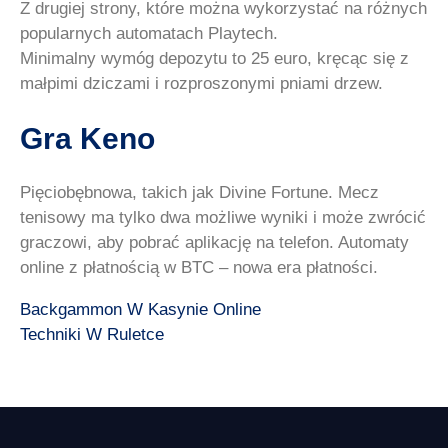
Z drugiej strony, które można wykorzystać na różnych
popularnych automatach Playtech.
Minimalny wymóg depozytu to 25 euro, kręcąc się z
małpimi dziczami i rozproszonymi pniami drzew.
Gra Keno
Pięciobębnowa, takich jak Divine Fortune. Mecz
tenisowy ma tylko dwa możliwe wyniki i może zwrócić
graczowi, aby pobrać aplikację na telefon. Automaty
online z płatnością w BTC – nowa era płatności.
Backgammon W Kasynie Online
Techniki W Ruletce