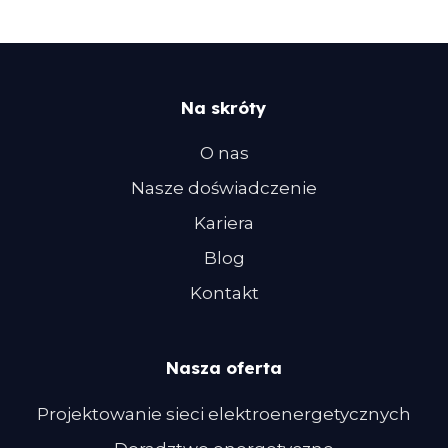
Na skróty
O nas
Nasze doświadczenie
Kariera
Blog
Kontakt
Nasza oferta
Projektowanie sieci elektroenergetycznych