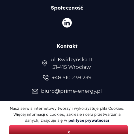
Społeczność
Kontakt
ul. Kwidzyńska 11
51-415 Wrocław
+48 510 239 239
biuro@prime-energy.pl
Nasz serwis internetowy tworzy i wykorzystuje pliki Cookies.
Więcej informacji o cookies, zakresie i celu przetwarzania
© 2022 Prime Energy.
danych, znajduje się w
polityce prywatności
Realizacja:
CodeinCode - Strony internetowe
x