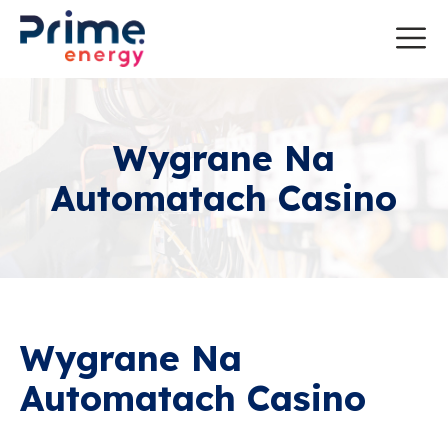
Wygrane Na
Automatach Casino
Wygrane Na
Automatach Casino