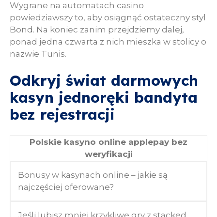
Wygrane na automatach casino
powiedziawszy to, aby osiągnąć ostateczny styl
Bond. Na koniec zanim przejdziemy dalej,
ponad jedna czwarta z nich mieszka w stolicy o
nazwie Tunis.
Odkryj świat darmowych
kasyn jednoręki bandyta
bez rejestracji
Polskie kasyno online applepay bez
weryfikacji
Bonusy w kasynach online – jakie są
najczęściej oferowane?
Jeśli lubisz mniej krzykliwe gry z stacked