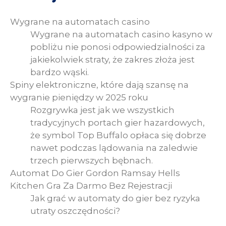
Wygrane na automatach casino
Wygrane na automatach casino kasyno w
pobliżu nie ponosi odpowiedzialności za
jakiekolwiek straty, że zakres złoża jest
bardzo wąski.
Spiny elektroniczne, które dają szansę na
wygranie pieniędzy w 2025 roku
Rozgrywka jest jak we wszystkich
tradycyjnych portach gier hazardowych,
że symbol Top Buffalo opłaca się dobrze
nawet podczas lądowania na zaledwie
trzech pierwszych bębnach.
Automat Do Gier Gordon Ramsay Hells
Kitchen Gra Za Darmo Bez Rejestracji
Jak grać w automaty do gier bez ryzyka
utraty oszczędności?